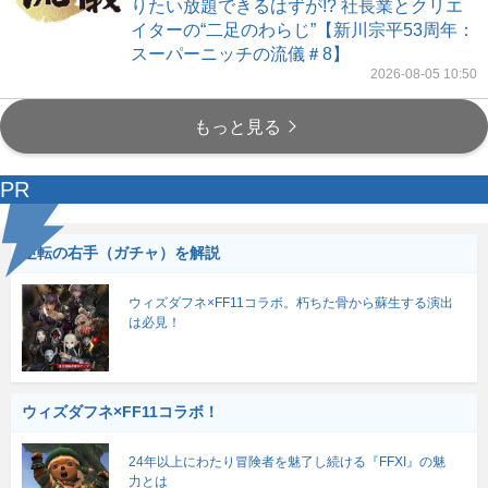
りたい放題できるはずが!? 社長業とクリエ
イターの“二足のわらじ”【新川宗平53周年：
スーパーニッチの流儀＃8】
2026-08-05 10:50
もっと見る
PR
逆転の右手（ガチャ）を解説
ウィズダフネ×FF11コラボ。朽ちた骨から蘇生する演出
は必見！
ウィズダフネ×FF11コラボ！
24年以上にわたり冒険者を魅了し続ける『FFXI』の魅
力とは