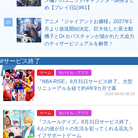
ン編』のユニット/キャラクター調整まと
め【プレイ日記#61】
アニメ『ジャイアントお嬢様』2027年1
10
月より放送開始決定。巨大化した富士動
機子とDr.セバスチャンが描かれた大迫力
のティザービジュアルを解禁！
#サービス終了
ゲーム
モバイル・アプリ
『NBA RISE』8月31日サービス終了。大型
リニューアルを経て約4年9カ月で幕
2026-08-02 08:20
ゲーム
モバイル・アプリ
『フルールデイズ』8月31日サービス終了。
4人の彼が日々の生活を彩ってくれる花丸ラ
イフサポートゲーム