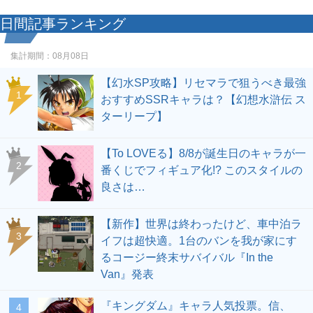
日間記事ランキング
集計期間：
08月08日
【幻水SP攻略】リセマラで狙うべき最強
1
おすすめSSRキャラは？【幻想水滸伝 ス
ターリープ】
【To LOVEる】8/8が誕生日のキャラが一
2
番くじでフィギュア化!? このスタイルの
良さは…
【新作】世界は終わったけど、車中泊ラ
3
イフは超快適。1台のバンを我が家にす
るコージー終末サバイバル『In the
Van』発表
『キングダム』キャラ人気投票。信、
4