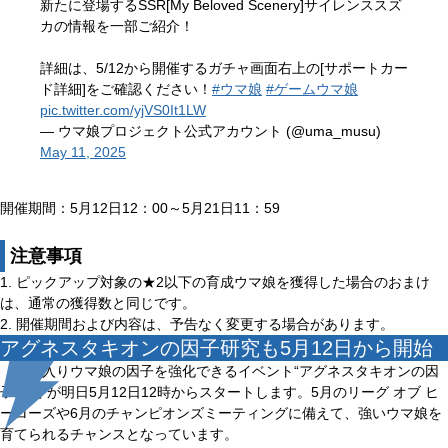
新たに登場するSSR[My Beloved Scenery]サイレンススズ
カの情報を一部ご紹介！
詳細は、5/12から開催するガチャ画面右上の[サポートカー
ド詳細]をご確認ください！
#ウマ娘
#ゲームウマ娘
pic.twitter.com/yjVS0It1LW
— ウマ娘プロジェクト公式アカウント (@uma_musu)
May 11, 2025
開催期間：5月12日12：00～5月21日11：59
注意事項
1. ピックアップ対象の★2以下の育成ウマ娘を獲得した場合のおまけ
は、通常の獲得数と同じです。
2. 開催期間および内容は、予告なく変更する場合があります。
アグネスタキオンの因子研究も5月12日から開始
殿堂入りウマ娘の因子を強化できるイベント“アグネスタキオンの因
子研究”が明日5月12日12時からスタートします。5月のリーグ オブ ヒ
ーローズや6月のチャンピオンズミーティングに備えて、強いウマ娘を
育てられるチャンスとなっています。