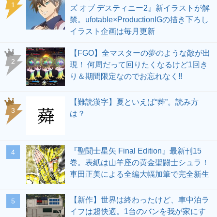
1
ズ オブ デスティニー2』新イラストが解
禁。ufotable×ProductionIGの描き下ろし
イラスト企画は毎月更新
【FGO】全マスターの夢のような敵が出
2
現！ 何周だって回りたくなるけど1回き
り＆期間限定なのでお忘れなく!!
【難読漢字】夏といえば“蕣”。読み方
3
は？
『聖闘士星矢 Final Edition』最新刊15
4
巻。表紙は山羊座の黄金聖闘士シュラ！
車田正美による全編大幅加筆で完全新生
【新作】世界は終わったけど、車中泊ラ
5
イフは超快適。1台のバンを我が家にす