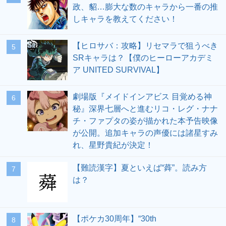
政、貂…膨大な数のキャラから一番の推
しキャラを教えてください！
【ヒロサバ：攻略】リセマラで狙うべき
5
SRキャラは？【僕のヒーローアカデミ
ア UNITED SURVIVAL】
劇場版『メイドインアビス 目覚める神
6
秘』深界七層へと進むリコ・レグ・ナナ
チ・ファプタの姿が描かれた本予告映像
が公開。追加キャラの声優には諸星すみ
れ、星野貴紀が決定！
【難読漢字】夏といえば“蕣”。読み方
7
は？
【ポケカ30周年】“30th
8