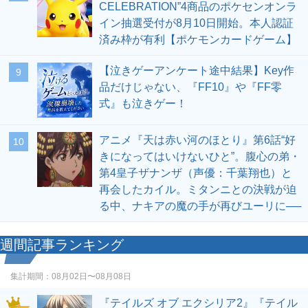
CELEBRATION”4商品のポケセンオンラ
イン抽選受付が8月10日開始。本人認証
済み枠が有利【ポケモンカードゲーム】
【泣きゲーアンケート途中結果】Key作
9
品だけじゃない、『FF10』や『FF零
式』も泣きゲー！
アニメ『天は赤い河のほとり』第6話“好
10
きになってはいけないひと”。腹心の弟・
第4皇子ザナンザ（声優：千葉翔也）と
再会したカイル。ミタンニとの決戦が迫
る中、ナキアの魔の手が再びユーリに──
週間記事ランキング
集計期間：
08月02日〜08月08日
『テイルズ オブ エクシリア2』『テイル