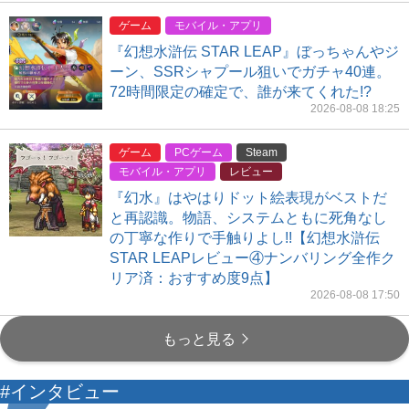
ゲーム
モバイル・アプリ
『幻想水滸伝 STAR LEAP』ぼっちゃんやジ
ーン、SSRシャプール狙いでガチャ40連。
72時間限定の確定で、誰が来てくれた!?
2026-08-08 18:25
ゲーム
PCゲーム
Steam
モバイル・アプリ
レビュー
『幻水』はやはりドット絵表現がベストだ
と再認識。物語、システムともに死角なし
の丁寧な作りで手触りよし!!【幻想水滸伝
STAR LEAPレビュー④ナンバリング全作ク
リア済：おすすめ度9点】
2026-08-08 17:50
もっと見る
#インタビュー