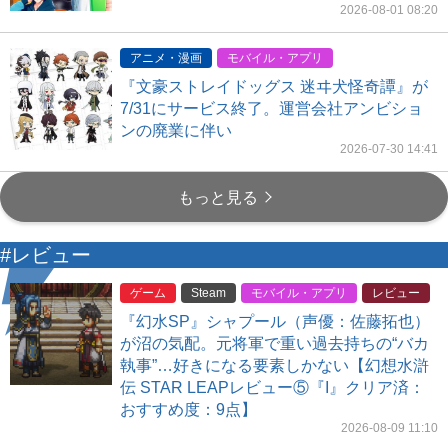
2026-08-01 08:20
アニメ・漫画
モバイル・アプリ
『文豪ストレイドッグス 迷ヰ犬怪奇譚』が
7/31にサービス終了。運営会社アンビショ
ンの廃業に伴い
2026-07-30 14:41
もっと見る
#レビュー
ゲーム
Steam
モバイル・アプリ
レビュー
『幻水SP』シャプール（声優：佐藤拓也）
が沼の気配。元将軍で重い過去持ちの“バカ
執事”…好きになる要素しかない【幻想水滸
伝 STAR LEAPレビュー⑤『I』クリア済：
おすすめ度：9点】
2026-08-09 11:10