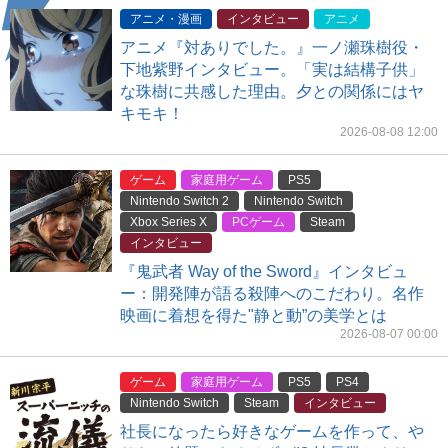
アニメ・漫画
インタビュー
アニメ
アニメ『対ありでした。』一ノ瀬珠樹役・
下地紫野インタビュー。「実は結構子供」
な珠樹に共感した理由。夕との関係にはヤ
キモキ！
2026-08-08 12:00
ゲーム
家庭用ゲーム
PS5
Nintendo Switch 2
Nintendo Switch
Xbox Series X
PCゲーム
Steam
インタビュー
『鬼武者 Way of the Sword』インタビュ
ー：開発陣が語る殺陣へのこだわり。名作
映画に着想を得た"静と動”の美学とは
2026-08-07 00:00
ゲーム
家庭用ゲーム
PS5
PS4
Nintendo Switch
Steam
インタビュー
社長になったら好きなゲームを作って、や