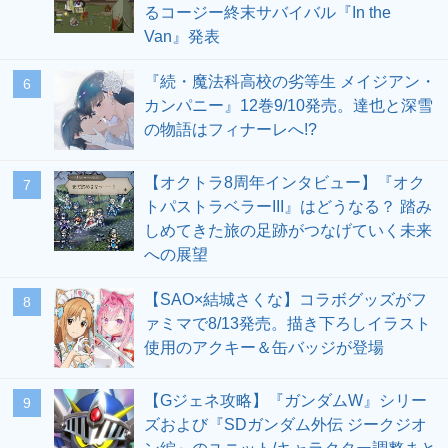
るコージー終末サバイバル『In the
Van』発表
『続・魔法科高校の劣等生 メイジアン・
6
カンパニー』12巻9/10発売。達也と深雪
の物語はフィナーレへ!?
【オクトラ8周年インタビュー】『オク
7
トパストラベラーIII』はどうなる？ 踏み
しめてきた旅の足跡がつなげていく未来
への展望
【SAO×結城さくな】コラボグッズがフ
8
ァミマで8/13発売。描き下ろしイラスト
使用のアクキー＆缶バッジが登場
【Gジェネ攻略】『ガンダムW』シリー
9
ズおよび『SDガンダム外伝 ジークジオ