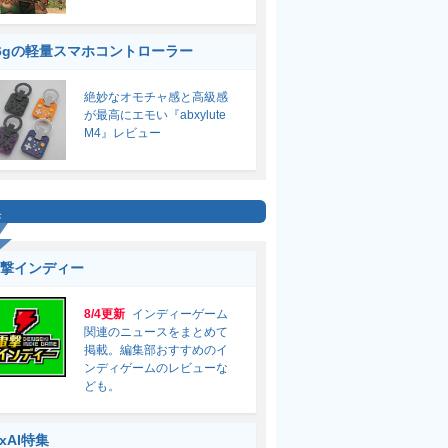
6gの軽量スマホコントローラー
絶妙なオモチャ感と高級感
が最高にエモい『abxylute
M4』レビュー
集
撃インディー
8/4更新
インディーゲーム
関連のニュースをまとめて
掲載。編集部おすすめのイ
ンディゲームのレビューな
ども。
ixAI特集