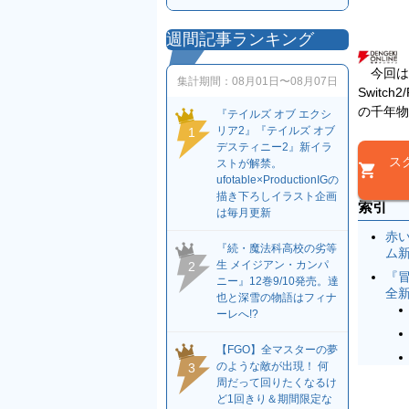
週間記事ランキング
今回は、
集計期間：
08月01日〜08月07日
Switch
の千年物
『テイルズ オブ エクシ
リア2』『テイルズ オブ
1
デスティニー2』新イラ
ス
ストが解禁。
ufotable×ProductionIGの
描き下ろしイラスト企画
索引
は毎月更新
赤
『続・魔法科高校の劣等
ム
生 メイジアン・カンパ
2
『
ニー』12巻9/10発売。達
全新
也と深雪の物語はフィナ
ーレへ!?
【FGO】全マスターの夢
のような敵が出現！ 何
3
周だって回りたくなるけ
ど1回きり＆期間限定な