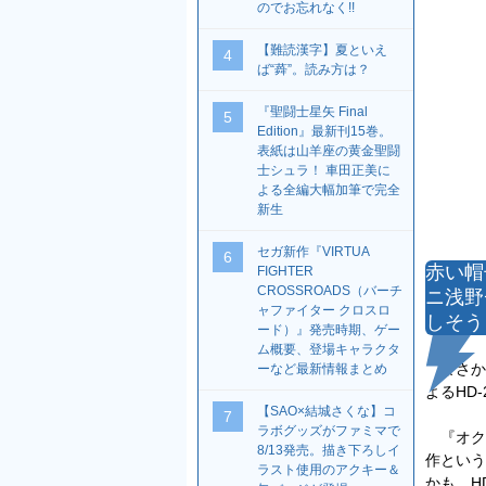
のでお忘れなく!!
【難読漢字】夏といえ
4
ば“蕣”。読み方は？
『聖闘士星矢 Final
5
Edition』最新刊15巻。
表紙は山羊座の黄金聖闘
士シュラ！ 車田正美に
よる全編大幅加筆で完全
新生
セガ新作『VIRTUA
6
赤い帽
FIGHTER
CROSSROADS（バーチ
ニ浅野
ャファイター クロスロ
しそう
ード）』発売時期、ゲー
ム概要、登場キャラクタ
まさか
ーなど最新情報まとめ
よるHD
【SAO×結城さくな】コ
7
ラボグッズがファミマで
『オク
8/13発売。描き下ろしイ
作という
ラスト使用のアクキー＆
かも、H