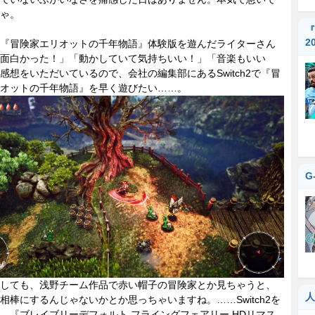
ゃ。
『
2
『冒険家エリオットの千年物語』体験版を遊んだライターさん
面白かった！」「動かしていて気持ちいい！」「音楽もいい
感想をいただいているので、会社の編集部にあるSwitch2で『冒
オットの千年物語』を早く遊びたい……。
G
しても、浅野チーム作品で赤い帽子の冒険家とか見ちゃうと、
人
相棒にするんじゃないかとか思っちゃいますね。……Switch2を
、『ブレイブリーデフォルト フライングフェアリー HDリマス