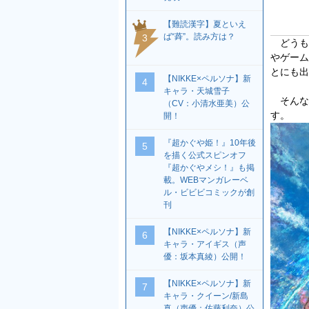
【難読漢字】夏といえ
ば“蕣”。読み方は？
3
どうも
やゲーム
とにも出
【NIKKE×ペルソナ】新
4
キャラ・天城雪子
そんな
（CV：小清水亜美）公
す。
開！
『超かぐや姫！』10年後
5
を描く公式スピンオフ
『超かぐやメシ！』も掲
載。WEBマンガレーベ
ル・ビビビコミックが創
刊
【NIKKE×ペルソナ】新
6
キャラ・アイギス（声
優：坂本真綾）公開！
【NIKKE×ペルソナ】新
7
キャラ・クイーン/新島
真（声優：佐藤利奈）公