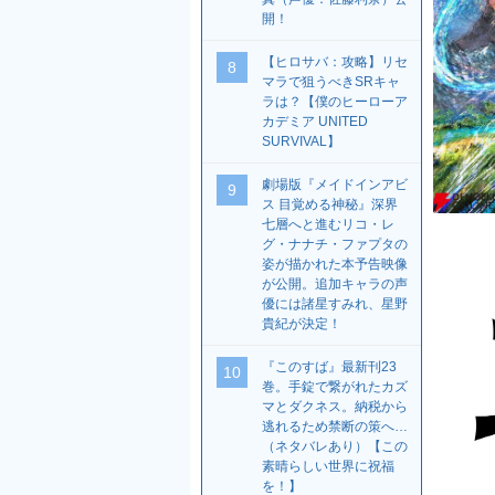
開！
【ヒロサバ：攻略】リセ
8
マラで狙うべきSRキャ
ラは？【僕のヒーローア
カデミア UNITED
SURVIVAL】
劇場版『メイドインアビ
9
ス 目覚める神秘』深界
七層へと進むリコ・レ
グ・ナナチ・ファプタの
姿が描かれた本予告映像
が公開。追加キャラの声
優には諸星すみれ、星野
貴紀が決定！
『このすば』最新刊23
10
巻。手錠で繋がれたカズ
マとダクネス。納税から
逃れるため禁断の策へ…
（ネタバレあり）【この
素晴らしい世界に祝福
を！】