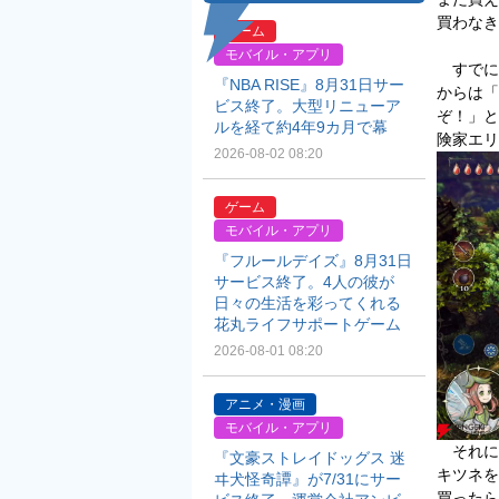
買わなき
ゲーム
モバイル・アプリ
すでに
『NBA RISE』8月31日サー
からは「
ビス終了。大型リニューア
ぞ！」と
ルを経て約4年9カ月で幕
険家エリ
2026-08-02 08:20
ゲーム
モバイル・アプリ
『フルールデイズ』8月31日
サービス終了。4人の彼が
日々の生活を彩ってくれる
花丸ライフサポートゲーム
2026-08-01 08:20
アニメ・漫画
モバイル・アプリ
それに
『文豪ストレイドッグス 迷
キツネを
ヰ犬怪奇譚』が7/31にサー
買ったら