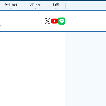
女性向け
VTuber
動画
ュー