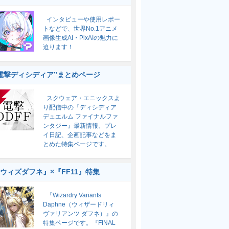
インタビューや使用レポー
トなどで、世界No.1アニメ
画像生成AI・PixAIの魅力に
迫ります！
電撃ディシディア”まとめページ
スクウェア・エニックスよ
り配信中の『ディシディア
デュエルム ファイナルファ
ンタジー』最新情報、プレ
イ日記、企画記事などをま
とめた特集ページです。
ウィズダフネ』×『FF11』特集
『Wizardry Variants
Daphne（ウィザードリィ
ヴァリアンツ ダフネ）』の
特集ページです。『FINAL