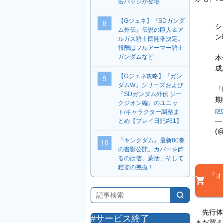
缶バッジが登場
【Gジェネ】『SDガンダ
8
シ
ム外伝』伝説の巨人＆ア
ン
ルガス騎士団開催決定。
報酬はフルアーマー騎士
ガンダムなど
本
成
【Gジェネ攻略】『ガン
9
ダムW』シリーズおよび
「
『SDガンダム外伝 ジー
期
クジオン編』のユニッ
pi
ト/キャラクター調整ま
—
とめ【プレイ日記#61】
(
『キングダム』最新80巻
10
の書影公開。カバーを飾
るのは信、蒙恬、そして
鎧姿の羌瘣！
『オ
先行体験
#サービス終了
まだ買え