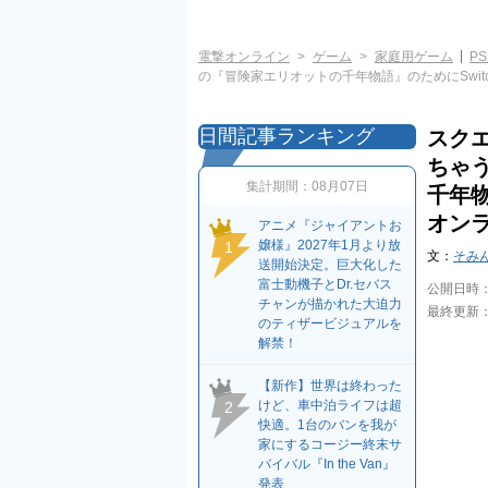
電撃オンライン
ゲーム
家庭用ゲーム
PS
の『冒険家エリオットの千年物語』のためにSwit
日間記事ランキング
スク
ちゃ
集計期間：
08月07日
千年物
オン
アニメ『ジャイアントお
嬢様』2027年1月より放
1
文：
そみ
送開始決定。巨大化した
富士動機子とDr.セバス
公開日時
チャンが描かれた大迫力
最終更新
のティザービジュアルを
解禁！
【新作】世界は終わった
けど、車中泊ライフは超
2
快適。1台のバンを我が
家にするコージー終末サ
バイバル『In the Van』
発表