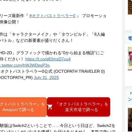
リーズ最新作『
#オクトパストラベラー0
』 プロモーショ
映像公開！
作は「キャラクターメイク」や「タウンビルド」「8人編
電
バトル」などの新要素が盛りだくさん！
HD-2D」グラフィックで描かれる“0から始まる物語”にご
待ください！
https://t.co/q83mzD7cu4
c.twitter.com/hWJWDpsP3o
 オクトパストラベラー0公式 (OCTOPATH TRAVELER 0)
@OCTOPATH_PR)
July 31, 2025
『
ン
クトパストラベラー』を
『オクトパストラベラー』を
楽天市場で調べる
版はSwitch2ということで……今日という日ほど、Switch2を
ていないふがいなさを痛感した日はありません。本気で急いで