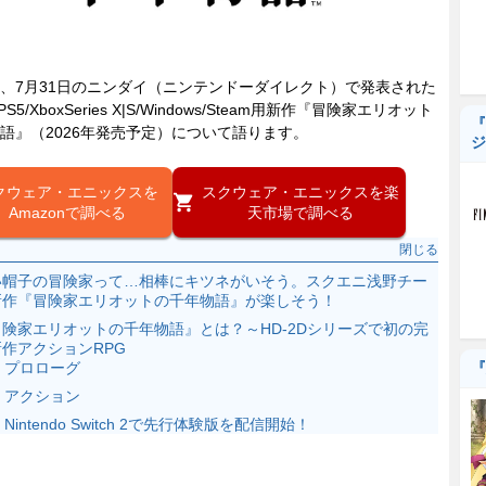
7月31日のニンダイ（ニンテンドーダイレクト）で発表された
2/PS5/XboxSeries X|S/Windows/Steam用新作『冒険家エリオット
『
語』（2026年発売予定）について語ります。
ジ
クウェア・エニックスを
スクウェア・エニックスを楽
天市場で調べる
閉じる
い帽子の冒険家って…相棒にキツネがいそう。スクエニ浅野チー
新作『冒険家エリオットの千年物語』が楽しそう！
冒険家エリオットの千年物語』とは？～HD-2Dシリーズで初の完
作アクションRPG
『
プロローグ
アクション
Nintendo Switch 2で先行体験版を配信開始！