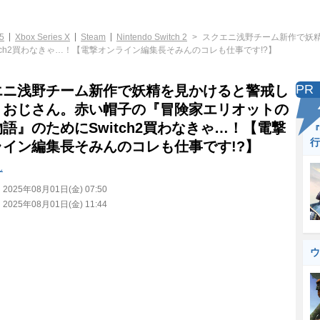
5
Xbox Series X
Steam
Nintendo Switch 2
スクエニ浅野チーム新作で妖
ch2買わなきゃ…！【電撃オンライン編集長そみんのコレも仕事です!?】
PR
エニ浅野チーム新作で妖精を見かけると警戒し
うおじさん。赤い帽子の『冒険家エリオットの
語』のためにSwitch2買わなきゃ…！【電撃
『
行
ライン編集長そみんのコレも仕事です!?】
ん
：
2025年08月01日(金) 07:50
：
2025年08月01日(金) 11:44
ウ