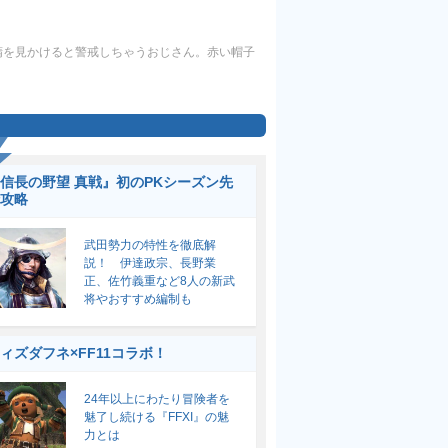
精を見かけると警戒しちゃうおじさん。赤い帽子
信長の野望 真戦』初のPKシーズン先
攻略
武田勢力の特性を徹底解
説！ 伊達政宗、長野業
正、佐竹義重など8人の新武
将やおすすめ編制も
ィズダフネ×FF11コラボ！
24年以上にわたり冒険者を
魅了し続ける『FFXI』の魅
力とは