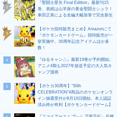
『聖闘士星矢 Final Edition』最新刊15
2
巻。表紙は山羊座の黄金聖闘士シュラ！
車田正美による全編大幅加筆で完全新生
【ポケカ招待販売まとめ】Amazonにて
3
『ポケモンカードゲーム』招待販売が一
挙実施中。30周年記念アイテムほか多
数！
『ゆるキャン△』最新19巻が予約開始。
4
アニメ4期も2027年放送予定の大人気キ
ャンプ漫画
【ポケカ30周年】“30th
5
CELEBRATION”4商品のポケセンオンラ
イン抽選受付が8月10日開始。本人認証
済み枠が有利【ポケモンカードゲーム】
『ファイアーエムブレム 万紫千紅』兵種