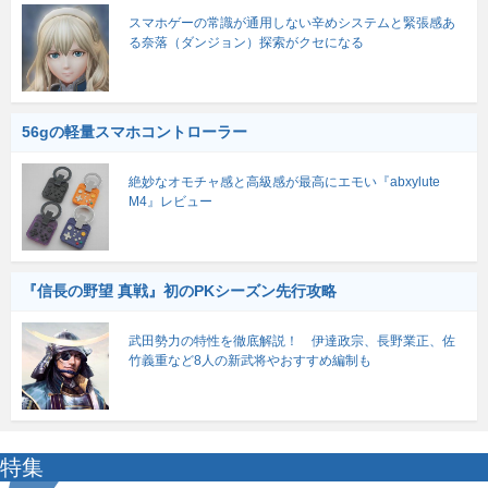
スマホゲーの常識が通用しない辛めシステムと緊張感あ
る奈落（ダンジョン）探索がクセになる
56gの軽量スマホコントローラー
絶妙なオモチャ感と高級感が最高にエモい『abxylute
M4』レビュー
『信長の野望 真戦』初のPKシーズン先行攻略
武田勢力の特性を徹底解説！ 伊達政宗、長野業正、佐
竹義重など8人の新武将やおすすめ編制も
特集