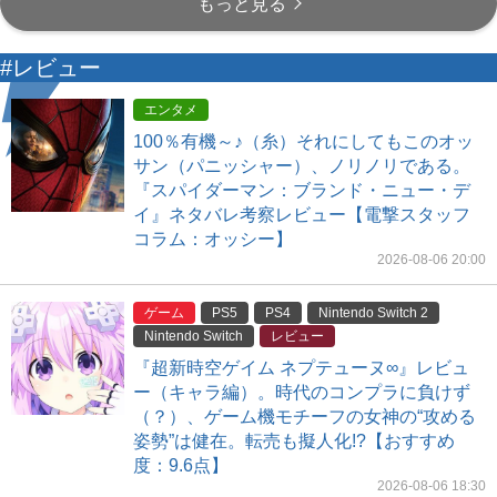
もっと見る
#レビュー
エンタメ
100％有機～♪（糸）それにしてもこのオッ
サン（パニッシャー）、ノリノリである。
『スパイダーマン：ブランド・ニュー・デ
イ』ネタバレ考察レビュー【電撃スタッフ
コラム：オッシー】
2026-08-06 20:00
ゲーム
PS5
PS4
Nintendo Switch 2
Nintendo Switch
レビュー
『超新時空ゲイム ネプテューヌ∞』レビュ
ー（キャラ編）。時代のコンプラに負けず
（？）、ゲーム機モチーフの女神の“攻める
姿勢”は健在。転売も擬人化!?【おすすめ
度：9.6点】
2026-08-06 18:30