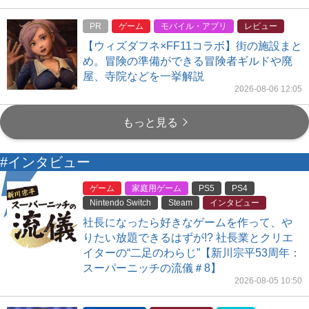
PR
ゲーム
モバイル・アプリ
レビュー
【ウィズダフネ×FF11コラボ】街の施設まと
め。冒険の準備ができる冒険者ギルドや廃
屋、寺院などを一挙解説
2026-08-06 12:05
もっと見る
#インタビュー
ゲーム
家庭用ゲーム
PS5
PS4
Nintendo Switch
Steam
インタビュー
社長になったら好きなゲームを作って、や
りたい放題できるはずが!? 社長業とクリエ
イターの“二足のわらじ”【新川宗平53周年：
スーパーニッチの流儀＃8】
2026-08-05 10:50