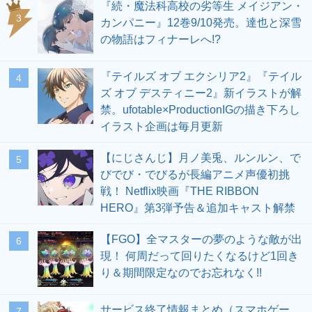
『続・魔法科高校の劣等生 メイジアン・
3
カンパニー』12巻9/10発売。達也と深雪
の物語はフィナーレへ!?
『テイルズ オブ エクシリア2』『テイル
4
ズ オブ デスティニー2』新イラストが解
禁。ufotable×ProductionIGの描き下ろし
イラスト企画は毎月更新
【にじさんじ】月ノ美兎、ルンルン、で
5
びでび・でびるが長編アニメ声優初挑
戦！ Netflix映画『THE RIBBON
HERO』第3弾予告＆追加キャスト解禁
【FGO】全マスターの夢のような敵が出
6
現！ 何周だって回りたくなるけど1回き
り＆期間限定なのでお忘れなく!!
サービス終了情報まとめ（スマホゲー
7