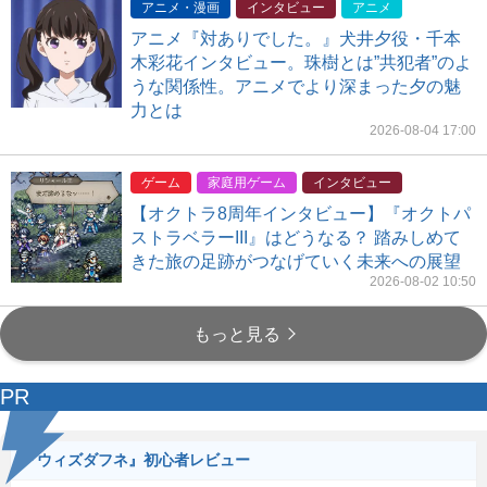
アニメ・漫画
インタビュー
アニメ
アニメ『対ありでした。』犬井夕役・千本
木彩花インタビュー。珠樹とは”共犯者”のよ
うな関係性。アニメでより深まった夕の魅
力とは
2026-08-04 17:00
ゲーム
家庭用ゲーム
インタビュー
【オクトラ8周年インタビュー】『オクトパ
ストラベラーIII』はどうなる？ 踏みしめて
きた旅の足跡がつなげていく未来への展望
2026-08-02 10:50
もっと見る
PR
『ウィズダフネ』初心者レビュー