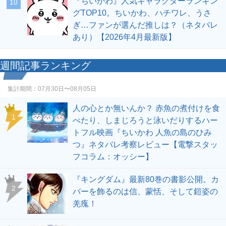
『ちいかわ』人気キャラクターランキン
10
グTOP10。ちいかわ、ハチワレ、うさ
ぎ…ファンが選んだ推しは？（ネタバレ
あり）【2026年4月最新版】
週間記事ランキング
集計期間：
07月30日〜08月05日
人の心とか無いんか？ 赤魚の煮付けを食
1
べたり、しまじろうと泳いだりするハー
トフル映画『ちいかわ 人魚の島のひみ
つ』ネタバレ考察レビュー【電撃スタッ
フコラム：オッシー】
『キングダム』最新80巻の書影公開。カ
2
バーを飾るのは信、蒙恬、そして鎧姿の
羌瘣！