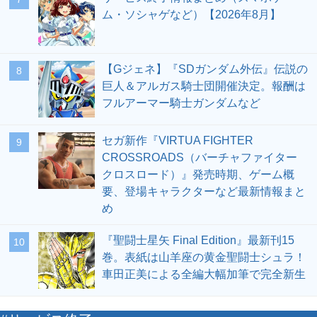
ム・ソシャゲなど）【2026年8月】
【Gジェネ】『SDガンダム外伝』伝説の
8
巨人＆アルガス騎士団開催決定。報酬は
フルアーマー騎士ガンダムなど
セガ新作『VIRTUA FIGHTER
9
CROSSROADS（バーチャファイター
クロスロード）』発売時期、ゲーム概
要、登場キャラクターなど最新情報まと
め
『聖闘士星矢 Final Edition』最新刊15
10
巻。表紙は山羊座の黄金聖闘士シュラ！
車田正美による全編大幅加筆で完全新生