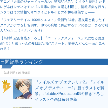
アニメ『天幕のジャードゥーガル』第7話“兄弟”。シタラと結託したド
レゲネはレゲネはモンゴル皇帝の妻の立場を利用し、情報収集を行う。
シタラはその情報でオゴタイとトルイとの不和を画策する――
『フェアリーテイル 100年クエスト』最新刊24巻。黒炎竜と化したイ
グニアがナツを打ち倒す。仲間の窮地に再起するナツの姿は、まるで別
人だった…（ネタバレあり）
【高村和宏監督描き下ろし】『バーテックスフォース』気になる夏企
画“ぼくと姉ちゃんの夏日記”が8/7スタート。晴香のどんな一面が見ら
れる？
日間記事ランキング
集計期間：
08月05日
『テイルズ オブ エクシリア2』『テイル
1
ズ オブ デスティニー2』新イラストが解
禁。ufotable×ProductionIGの描き下ろし
イラスト企画は毎月更新