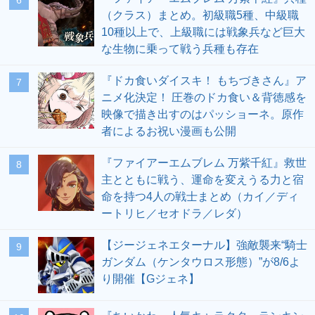
6
（クラス）まとめ。初級職5種、中級職
10種以上で、上級職には戦象兵など巨大
な生物に乗って戦う兵種も存在
『ドカ食いダイスキ！ もちづきさん』ア
7
ニメ化決定！ 圧巻のドカ食い＆背徳感を
映像で描き出すのはパッショーネ。原作
者によるお祝い漫画も公開
『ファイアーエムブレム 万紫千紅』救世
8
主とともに戦う、運命を変えうる力と宿
命を持つ4人の戦士まとめ（カイ／ディ
ートリヒ／セオドラ／レダ）
【ジージェネエターナル】強敵襲来“騎士
9
ガンダム（ケンタウロス形態）”が8/6よ
り開催【Gジェネ】