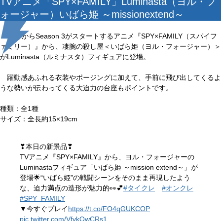
TVアニメ「SPY×FAMILY」Luminasta（ヨル・フ
ォージャー）いばら姫 ～missionextend～
10月からSeason 3がスタートするアニメ『SPY×FAMILY（スパイフ
ァミリー）』から、凄腕の殺し屋＜いばら姫（ヨル・フォージャー）＞
がLuminasta（ルミナスタ）フィギュアに登場。
躍動感あふれる衣装やポージングに加えて、手前に飛び出してくるよ
うな勢いが伝わってくる大迫力の台座もポイントです。
種類：全1種
サイズ：全長約15×19cm
❣本日の新景品❣
TVアニメ『SPY×FAMILY』から、ヨル・フォージャーの
Luminastaフィギュア「いばら姫 ～mission extend～」が
登場🌟“いばら姫”の戦闘シーンをそのまま再現したよう
な、迫力満点の造形が魅力的👀💕
#タイクレ
#オンクレ
#SPY_FAMILY
▼今すぐプレイ
https://t.co/FO4qGUKCOP
pic.twitter.com/VfvkOwCRs1