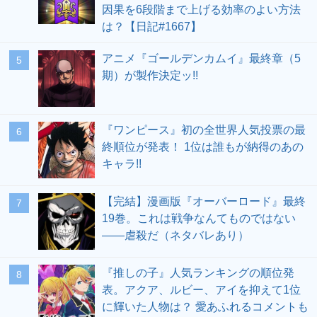
因果を6段階まで上げる効率のよい方法
は？【日記#1667】
アニメ『ゴールデンカムイ』最終章（5
期）が製作決定ッ!!
『ワンピース』初の全世界人気投票の最
終順位が発表！ 1位は誰もが納得のあの
キャラ!!
【完結】漫画版『オーバーロード』最終
19巻。これは戦争なんてものではない
――虐殺だ（ネタバレあり）
『推しの子』人気ランキングの順位発
表。アクア、ルビー、アイを抑えて1位
に輝いた人物は？ 愛あふれるコメントも