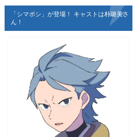
「シマボシ」が登場！ キャストは朴璐美さ
ん！