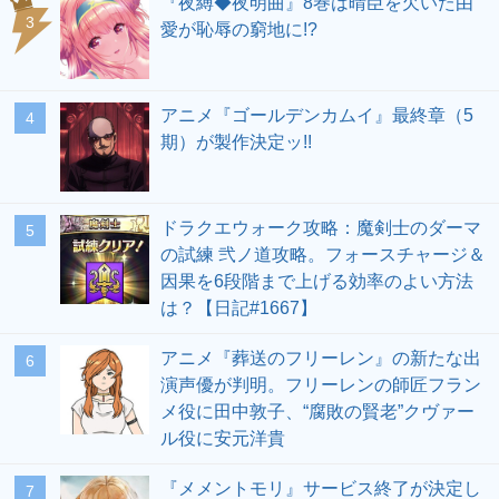
『夜縛◆夜明曲』8巻は晴臣を欠いた由
愛が恥辱の窮地に!?
アニメ『ゴールデンカムイ』最終章（5
期）が製作決定ッ!!
ドラクエウォーク攻略：魔剣士のダーマ
の試練 弐ノ道攻略。フォースチャージ＆
因果を6段階まで上げる効率のよい方法
は？【日記#1667】
アニメ『葬送のフリーレン』の新たな出
演声優が判明。フリーレンの師匠フラン
メ役に田中敦子、“腐敗の賢老”クヴァー
ル役に安元洋貴
『メメントモリ』サービス終了が決定し