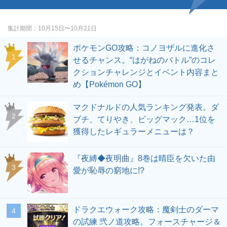
集計期間
10月15日〜10月21日
ポケモンGO攻略：コノヨザルに進化さ
せるチャンス。“はがねのバトル”のコレ
クションチャレンジとイベント内容まと
め【Pokémon GO】
マクドナルドの人気ランキング発表。ダ
ブチ、てりやき、ビッグマック…1位を
獲得したレギュラーメニューは？
『夜縛◆夜明曲』8巻は晴臣を欠いた由
愛が恥辱の窮地に!?
ドラクエウォーク攻略：魔剣士のダーマ
の試練 弐ノ道攻略。フォースチャージ＆