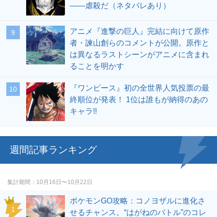
――虐殺だ（ネタバレあり）
アニメ『進撃の巨人』完結に向けて原作
者・諫山創らのコメントが公開。原作と
は異なるラストシーンがアニメに含まれ
ることを明かす
『ワンピース』初の全世界人気投票の最
終順位が発表！ 1位は誰もが納得のあの
キャラ!!
週間記事ランキング
集計期間
10月16日〜10月22日
ポケモンGO攻略：コノヨザルに進化さ
せるチャンス。“はがねのバトル”のコレ