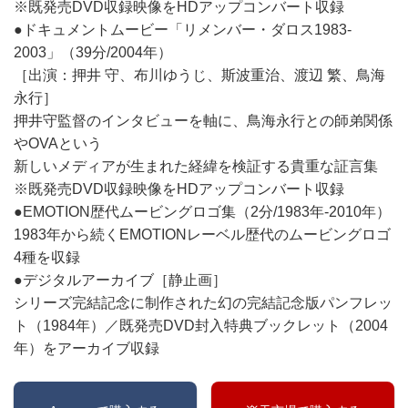
※既発売DVD収録映像をHDアップコンバート収録
●ドキュメントムービー「リメンバー・ダロス1983-
2003」（39分/2004年）
［出演：押井 守、布川ゆうじ、斯波重治、渡辺 繁、鳥海
永行］
押井守監督のインタビューを軸に、鳥海永行との師弟関係
やOVAという
新しいメディアが生まれた経緯を検証する貴重な証言集
※既発売DVD収録映像をHDアップコンバート収録
●EMOTION歴代ムービングロゴ集（2分/1983年-2010年）
1983年から続くEMOTIONレーベル歴代のムービングロゴ
4種を収録
●デジタルアーカイブ［静止画］
シリーズ完結記念に制作された幻の完結記念版パンフレッ
ト（1984年）／既発売DVD封入特典ブックレット（2004
年）をアーカイブ収録