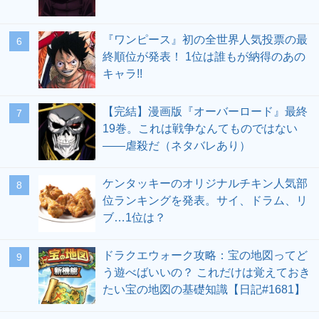
『ワンピース』初の全世界人気投票の最
終順位が発表！ 1位は誰もが納得のあの
キャラ!!
【完結】漫画版『オーバーロード』最終
19巻。これは戦争なんてものではない
――虐殺だ（ネタバレあり）
ケンタッキーのオリジナルチキン人気部
位ランキングを発表。サイ、ドラム、リ
ブ…1位は？
ドラクエウォーク攻略：宝の地図ってど
う遊べばいいの？ これだけは覚えておき
たい宝の地図の基礎知識【日記#1681】