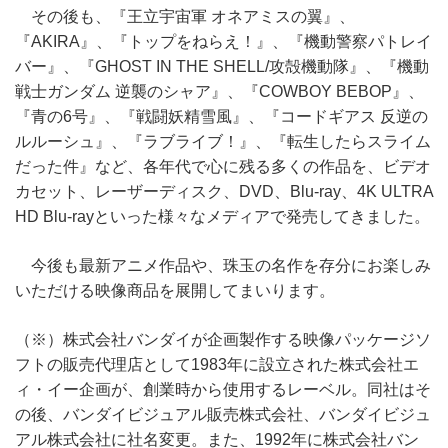
その後も、『王立宇宙軍 オネアミスの翼』、
『AKIRA』、『トップをねらえ！』、『機動警察パトレイ
バー』、『GHOST IN THE SHELL/攻殻機動隊』、『機動
戦士ガンダム 逆襲のシャア』、『COWBOY BEBOP』、
『青の6号』、『戦闘妖精雪風』、『コードギアス 反逆の
ルルーシュ』、『ラブライブ！』、『転生したらスライム
だった件』など、各年代で心に残る多くの作品を、ビデオ
カセット、レーザーディスク、DVD、Blu-ray、4K ULTRA
HD Blu-rayといった様々なメディアで発売してきました。
今後も最新アニメ作品や、珠玉の名作を存分にお楽しみ
いただける映像商品を展開してまいります。
（※）株式会社バンダイが企画製作する映像パッケージソ
フトの販売代理店として1983年に設立された株式会社エ
ィ・イー企画が、創業時から使用するレーベル。同社はそ
の後、バンダイビジュアル販売株式会社、バンダイビジュ
アル株式会社に社名変更。また、1992年に株式会社バン