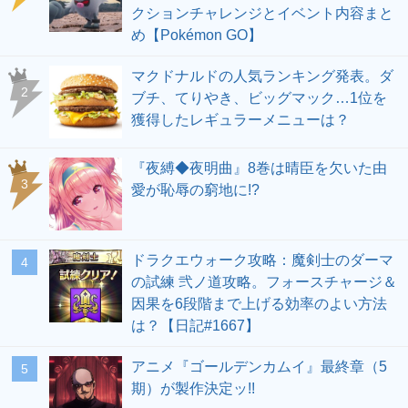
クションチャレンジとイベント内容まと
め【Pokémon GO】
マクドナルドの人気ランキング発表。ダ
ブチ、てりやき、ビッグマック…1位を
獲得したレギュラーメニューは？
『夜縛◆夜明曲』8巻は晴臣を欠いた由
愛が恥辱の窮地に!?
ドラクエウォーク攻略：魔剣士のダーマ
の試練 弐ノ道攻略。フォースチャージ＆
因果を6段階まで上げる効率のよい方法
は？【日記#1667】
アニメ『ゴールデンカムイ』最終章（5
期）が製作決定ッ!!