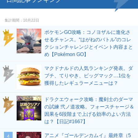
集計期間
10月22日
ポケモンGO攻略：コノヨザルに進化さ
せるチャンス。“はがねのバトル”のコレ
クションチャレンジとイベント内容まと
め【Pokémon GO】
マクドナルドの人気ランキング発表。ダ
ブチ、てりやき、ビッグマック…1位を
獲得したレギュラーメニューは？
ドラクエウォーク攻略：魔剣士のダーマ
の試練 弐ノ道攻略。フォースチャージ＆
因果を6段階まで上げる効率のよい方法
は？【日記#1667】
アニメ『ゴールデンカムイ』最終章（5