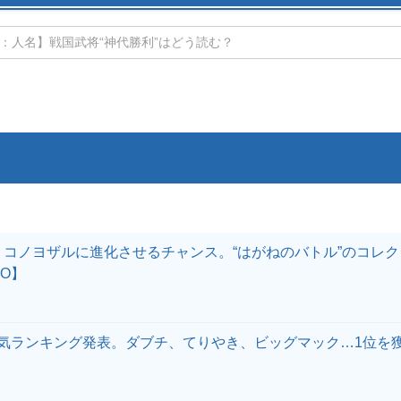
：人名】戦国武将“神代勝利”はどう読む？
：コノヨザルに進化させるチャンス。“はがねのバトル”のコレ
GO】
気ランキング発表。ダブチ、てりやき、ビッグマック…1位を