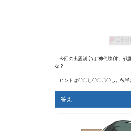
今回の出題漢字は“神代勝利”。戦
な？
ヒントは〇〇し〇〇〇〇し。後半は
答え