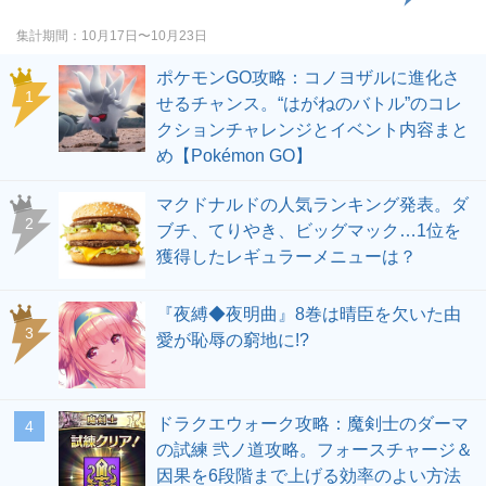
集計期間
10月17日〜10月23日
ポケモンGO攻略：コノヨザルに進化さ
せるチャンス。“はがねのバトル”のコレ
クションチャレンジとイベント内容まと
め【Pokémon GO】
マクドナルドの人気ランキング発表。ダ
ブチ、てりやき、ビッグマック…1位を
獲得したレギュラーメニューは？
『夜縛◆夜明曲』8巻は晴臣を欠いた由
愛が恥辱の窮地に!?
ドラクエウォーク攻略：魔剣士のダーマ
の試練 弐ノ道攻略。フォースチャージ＆
因果を6段階まで上げる効率のよい方法