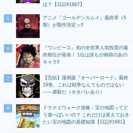
は？【日記#1667】
アニメ『ゴールデンカムイ』最終章（5
期）が製作決定ッ!!
『ワンピース』初の全世界人気投票の最
終順位が発表！ 1位は誰もが納得のあの
キャラ!!
【完結】漫画版『オーバーロード』最終
19巻。これは戦争なんてものではない
――虐殺だ（ネタバレあり）
ドラクエウォーク攻略：宝の地図ってど
う遊べばいいの？ これだけは覚えておき
たい宝の地図の基礎知識【日記#1681】