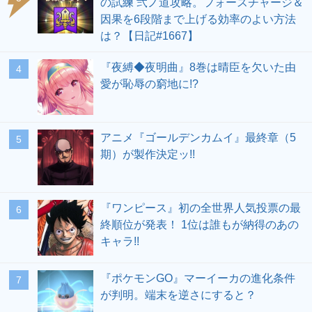
の試練 弐ノ道攻略。フォースチャージ＆
因果を6段階まで上げる効率のよい方法
は？【日記#1667】
『夜縛◆夜明曲』8巻は晴臣を欠いた由
愛が恥辱の窮地に!?
アニメ『ゴールデンカムイ』最終章（5
期）が製作決定ッ!!
『ワンピース』初の全世界人気投票の最
終順位が発表！ 1位は誰もが納得のあの
キャラ!!
『ポケモンGO』マーイーカの進化条件
が判明。端末を逆さにすると？