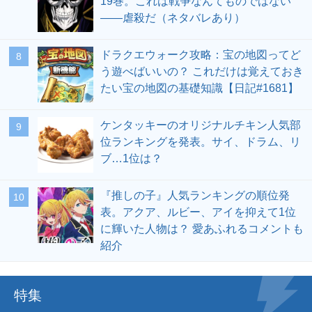
19巻。これは戦争なんてものではない
――虐殺だ（ネタバレあり）
ドラクエウォーク攻略：宝の地図ってど
う遊べばいいの？ これだけは覚えておき
たい宝の地図の基礎知識【日記#1681】
ケンタッキーのオリジナルチキン人気部
位ランキングを発表。サイ、ドラム、リ
ブ…1位は？
『推しの子』人気ランキングの順位発
表。アクア、ルビー、アイを抑えて1位
に輝いた人物は？ 愛あふれるコメントも
紹介
特集