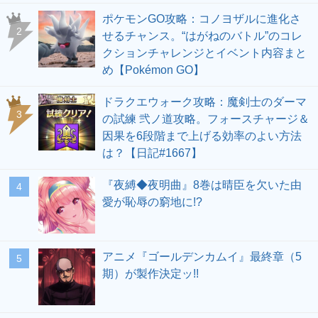
ポケモンGO攻略：コノヨザルに進化さ
せるチャンス。“はがねのバトル”のコレ
クションチャレンジとイベント内容まと
め【Pokémon GO】
ドラクエウォーク攻略：魔剣士のダーマ
の試練 弐ノ道攻略。フォースチャージ＆
因果を6段階まで上げる効率のよい方法
は？【日記#1667】
『夜縛◆夜明曲』8巻は晴臣を欠いた由
愛が恥辱の窮地に!?
アニメ『ゴールデンカムイ』最終章（5
期）が製作決定ッ!!