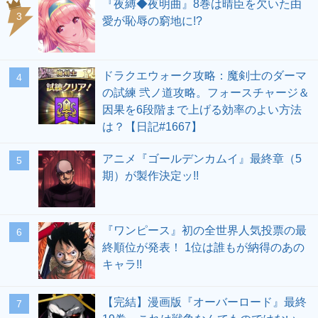
『夜縛◆夜明曲』8巻は晴臣を欠いた由
愛が恥辱の窮地に!?
ドラクエウォーク攻略：魔剣士のダーマ
の試練 弐ノ道攻略。フォースチャージ＆
因果を6段階まで上げる効率のよい方法
は？【日記#1667】
アニメ『ゴールデンカムイ』最終章（5
期）が製作決定ッ!!
『ワンピース』初の全世界人気投票の最
終順位が発表！ 1位は誰もが納得のあの
キャラ!!
【完結】漫画版『オーバーロード』最終