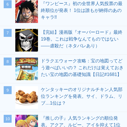
『ワンピース』初の全世界人気投票の最
終順位が発表！ 1位は誰もが納得のあの
キャラ!!
【完結】漫画版『オーバーロード』最終
19巻。これは戦争なんてものではない
――虐殺だ（ネタバレあり）
ドラクエウォーク攻略：宝の地図ってど
う遊べばいいの？ これだけは覚えておき
たい宝の地図の基礎知識【日記#1681】
ケンタッキーのオリジナルチキン人気部
位ランキングを発表。サイ、ドラム、リ
ブ…1位は？
『推しの子』人気ランキングの順位発
表。アクア、ルビー、アイを抑えて1位