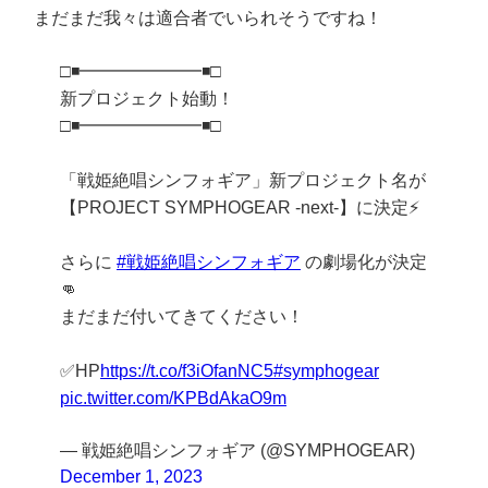
まだまだ我々は適合者でいられそうですね！
□◾️━━━━━━━◾️□
新プロジェクト始動！
□◾️━━━━━━━◾️□
「戦姫絶唱シンフォギア」新プロジェクト名が
【PROJECT SYMPHOGEAR -next-】に決定⚡️
さらに
#戦姫絶唱シンフォギア
の劇場化が決定
👊
まだまだ付いてきてください！
✅HP
https://t.co/f3iOfanNC5
#symphogear
pic.twitter.com/KPBdAkaO9m
— 戦姫絶唱シンフォギア (@SYMPHOGEAR)
December 1, 2023