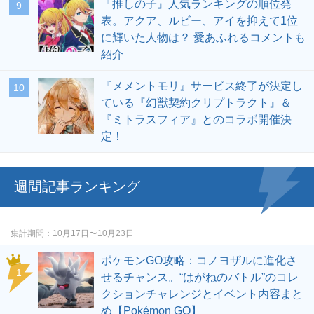
『推しの子』人気ランキングの順位発
表。アクア、ルビー、アイを抑えて1位
に輝いた人物は？ 愛あふれるコメントも
紹介
『メメントモリ』サービス終了が決定し
ている『幻獣契約クリプトラクト』＆
『ミトラスフィア』とのコラボ開催決
定！
週間記事ランキング
集計期間
10月17日〜10月23日
ポケモンGO攻略：コノヨザルに進化さ
せるチャンス。“はがねのバトル”のコレ
クションチャレンジとイベント内容まと
め【Pokémon GO】