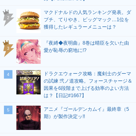
マクドナルドの人気ランキング発表。ダ
ブチ、てりやき、ビッグマック…1位を
獲得したレギュラーメニューは？
『夜縛◆夜明曲』8巻は晴臣を欠いた由
愛が恥辱の窮地に!?
ドラクエウォーク攻略：魔剣士のダーマ
の試練 弐ノ道攻略。フォースチャージ＆
因果を6段階まで上げる効率のよい方法
は？【日記#1667】
アニメ『ゴールデンカムイ』最終章（5
期）が製作決定ッ!!