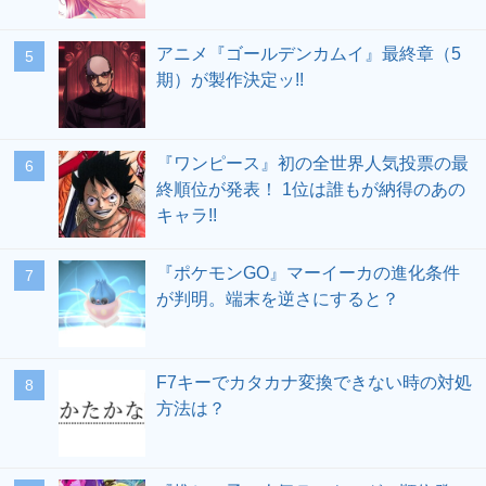
アニメ『ゴールデンカムイ』最終章（5
期）が製作決定ッ!!
『ワンピース』初の全世界人気投票の最
終順位が発表！ 1位は誰もが納得のあの
キャラ!!
『ポケモンGO』マーイーカの進化条件
が判明。端末を逆さにすると？
F7キーでカタカナ変換できない時の対処
方法は？