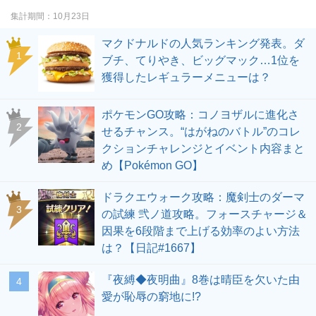
集計期間
10月23日
マクドナルドの人気ランキング発表。ダ
ブチ、てりやき、ビッグマック…1位を
獲得したレギュラーメニューは？
ポケモンGO攻略：コノヨザルに進化さ
せるチャンス。“はがねのバトル”のコレ
クションチャレンジとイベント内容まと
め【Pokémon GO】
ドラクエウォーク攻略：魔剣士のダーマ
の試練 弐ノ道攻略。フォースチャージ＆
因果を6段階まで上げる効率のよい方法
は？【日記#1667】
『夜縛◆夜明曲』8巻は晴臣を欠いた由
愛が恥辱の窮地に!?