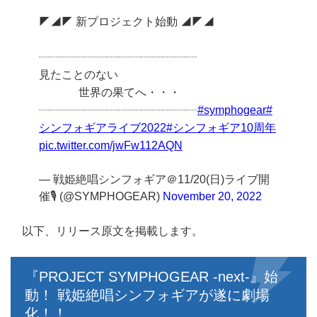
◤◢◤ 新プロジェクト始動 ◢◤◢
┈┈┈┈┈┈┈┈┈┈┈┈┈┈
見たことのない
世界の果てへ・・・
┈┈┈┈┈┈┈┈┈┈┈┈┈┈
#symphogear
#
シンフォギアライブ2022
#シンフォギア10周年
pic.twitter.com/jwFw112AQN
— 戦姫絶唱シンフォギア＠11/20(日)ライブ開
催🎙 (@SYMPHOGEAR)
November 20, 2022
以下、リリース原文を掲載します。
『PROJECT SYMPHOGEAR -next-』始
動！ 戦姫絶唱シンフォギアが遂に劇場
化！！