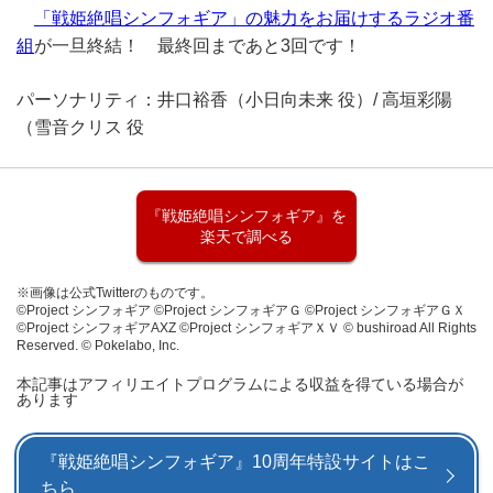
「戦姫絶唱シンフォギア」の魅力をお届けするラジオ番
組
が一旦終結！ 最終回まであと3回です！
パーソナリティ：井口裕香（小日向未来 役）/ 高垣彩陽
（雪音クリス 役
『戦姫絶唱シンフォギア』を
楽天で調べる
※画像は公式Twitterのものです。
©Project シンフォギア ©Project シンフォギアＧ ©Project シンフォギアＧＸ
©Project シンフォギアAXZ ©Project シンフォギアＸＶ © bushiroad All Rights
Reserved. © Pokelabo, Inc.
本記事はアフィリエイトプログラムによる収益を得ている場合が
あります
『戦姫絶唱シンフォギア』10周年特設サイトはこ
ちら