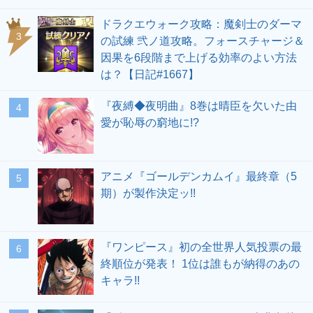
ドラクエウォーク攻略：魔剣士のダーマ
の試練 弐ノ道攻略。フォースチャージ＆
因果を6段階まで上げる効率のよい方法
は？【日記#1667】
『夜縛◆夜明曲』8巻は晴臣を欠いた由
愛が恥辱の窮地に!?
アニメ『ゴールデンカムイ』最終章（5
期）が製作決定ッ!!
『ワンピース』初の全世界人気投票の最
終順位が発表！ 1位は誰もが納得のあの
キャラ!!