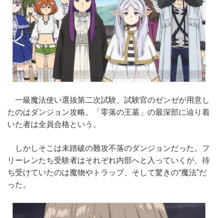
一級魔法使い選抜第二次試験、試験官のゼンゼが用意し
たのはダンジョン攻略。「零落の王墓」の最深部に辿り着
いた者は全員合格という。
しかしそこは未踏破の難攻不落のダンジョンだった。フ
リーレンたち受験者はそれぞれ内部へと入っていくが、待
ち受けていたのは魔物やトラップ、そして驚きの“魔法”だ
った。