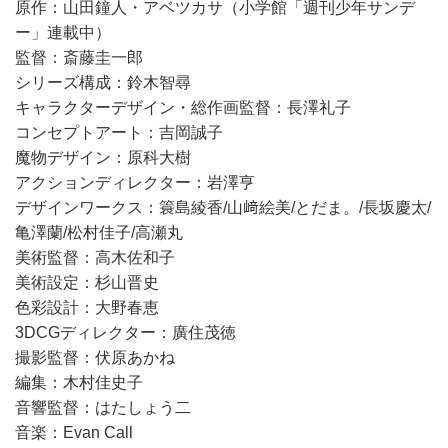
原作：山田鐘人・アベツカサ（小学館「週刊少年サンデ
ー」連載中）
監督：斎藤圭一郎
シリーズ構成：鈴木智尋
キャラクターデザイン・総作画監督：長澤礼子
コンセプトアート：吉岡誠子
魔物デザイン：原科大樹
アクションディレクター：岩澤亨
デザインワークス：簑島綾香/山﨑絵美/とだま。/長坂慶太/
亀澤蘭/松村佳子/高瀬丸
美術監督：高木佐和子
美術設定：杉山晋史
色彩設計：大野春恵
3DCGディレクター：廣住茂徳
撮影監督：伏原あかね
編集：木村佳史子
音響監督：はたしょう二
音楽：Evan Call