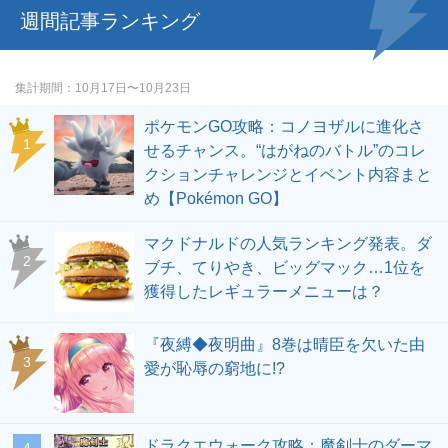
週間記事ランキング
集計期間
10月17日〜10月23日
ポケモンGO攻略：コノヨザルに進化さ
せるチャンス。“はがねのバトル”のコレ
クションチャレンジとイベント内容まと
め【Pokémon GO】
マクドナルドの人気ランキング発表。ダ
ブチ、てりやき、ビッグマック…1位を
獲得したレギュラーメニューは？
『夜縛◆夜明曲』8巻は晴臣を欠いた由
愛が恥辱の窮地に!?
ドラクエウォーク攻略：魔剣士のダーマ