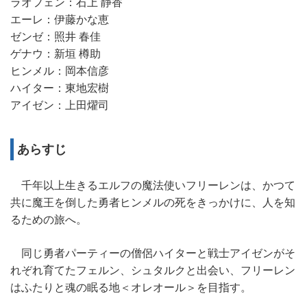
ラオフェン：石上 静香
エーレ：伊藤かな恵
ゼンゼ：照井 春佳
ゲナウ：新垣 樽助
ヒンメル：岡本信彦
ハイター：東地宏樹
アイゼン：上田燿司
あらすじ
千年以上生きるエルフの魔法使いフリーレンは、かつて
共に魔王を倒した勇者ヒンメルの死をきっかけに、人を知
るための旅へ。
同じ勇者パーティーの僧侶ハイターと戦士アイゼンがそ
れぞれ育てたフェルン、シュタルクと出会い、フリーレン
はふたりと魂の眠る地＜オレオール＞を目指す。