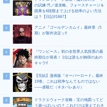
の試練 弐ノ道攻略。フォースチャージ＆
因果を6段階まで上げる効率のよい方法
は？【日記#1667】
アニメ『ゴールデンカムイ』最終章（5
期）が製作決定ッ!!
『ワンピース』初の全世界人気投票の最
終順位が発表！ 1位は誰もが納得のあの
キャラ!!
【完結】漫画版『オーバーロード』最終
19巻。これは戦争なんてものではない
――虐殺だ（ネタバレあり）
ドラクエウォーク攻略：宝の地図ってど
う遊べばいいの？ これだけは覚えておき