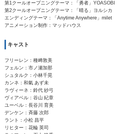
第1クールオープニングテーマ：「勇者」YOASOBI
第2クールオープニングテーマ：「晴る」ヨルシカ
エンディングテーマ：「Anytime Anywhere」milet
アニメーション制作：マッドハウス
キャスト
フリーレン：種﨑敦美
フェルン：市ノ瀬加那
シュタルク：小林千晃
カンネ：和氣 あず未
ラヴィーネ：鈴代 紗弓
ヴィアベル：谷山 紀章
ユーベル：長谷川 育美
デンケン：斉藤 次郎
ラント：小松 昌平
リヒター：花輪 英司