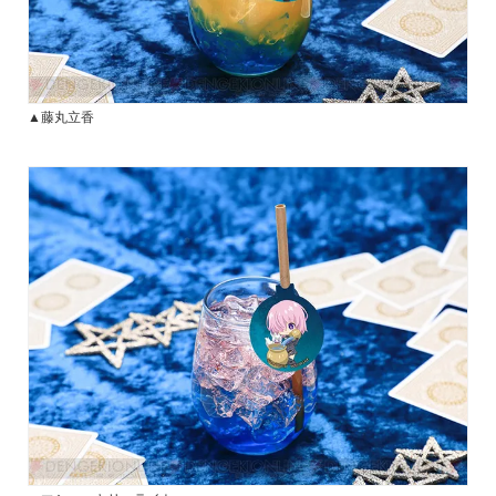
▲藤丸立香