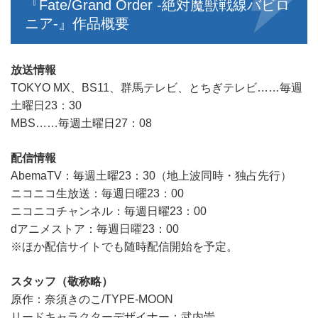
『Fate/Grand Order -絶対魔獣戦線バビロ
ニア-』作品概要
放送情報
TOKYO MX、BS11、群馬テレビ、とちぎテレビ……毎週
土曜日23：30
MBS……毎週土曜日27：08
配信情報
AbemaTV：毎週土曜23：30（地上波同時・独占先行）
ニコニコ生放送：毎週日曜23：00
ニコニコチャンネル：毎週日曜23：00
dアニメストア：毎週日曜23：00
※ほか配信サイトでも随時配信開始を予定。
スタッフ（敬称略）
原作：奈須きのこ/TYPE-MOON
リードキャラクターデザイナー：武内崇