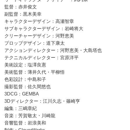
監督：赤井俊文
副監督：黒木美幸
キャラクターデザイン：高瀬智章
サブキャラクターデザイン：岩崎将大
クリーチャーデザイン：河野恵美
プロップデザイン：道下康太
アクションディレクター：河野恵美・大島塔也
テクニカルディレクター：宮原洋平
美術設定：塩澤良憲
美術監督：薄井久代・平柳悟
色彩設計：中島和子
撮影監督：佐久間悠也
3DCG：GEMBA
3Dディレクター：江川久志・篠崎亨
編集：三嶋章紀
音楽：芳賀敬太・川崎龍
音響監督：岩浪美和