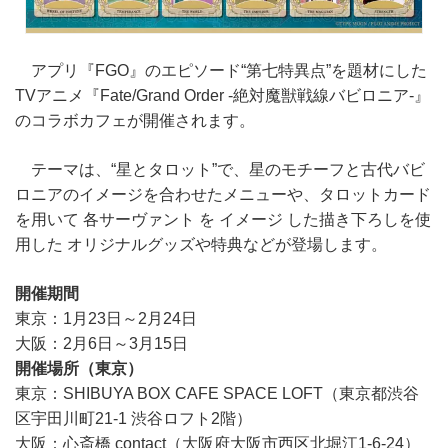
アプリ『FGO』のエピソード“第七特異点”を題材にした
TVアニメ『Fate/Grand Order ‐絶対魔獣戦線バビロニア‐』
のコラボカフェが開催されます。
テーマは、“星とタロット”で、星のモチーフと古代バビ
ロニアのイメージを合わせたメニューや、タロットカード
を用いて 各サーヴァント を イメージ した描き下ろしを使
用した オリジナルグッズや特典などが登場します。
開催期間
東京：1月23日～2月24日
大阪：2月6日～3月15日
開催場所（東京）
東京：SHIBUYA BOX CAFE SPACE LOFT（東京都渋谷
区宇田川町21-1 渋谷ロフト2階）
大阪：心斎橋 contact（大阪府大阪市西区北堀江1-6-24）