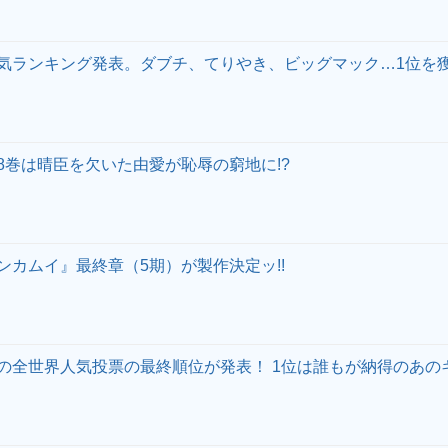
気ランキング発表。ダブチ、てりやき、ビッグマック…1位を
8巻は晴臣を欠いた由愛が恥辱の窮地に!?
ンカムイ』最終章（5期）が製作決定ッ!!
の全世界人気投票の最終順位が発表！ 1位は誰もが納得のあのキ