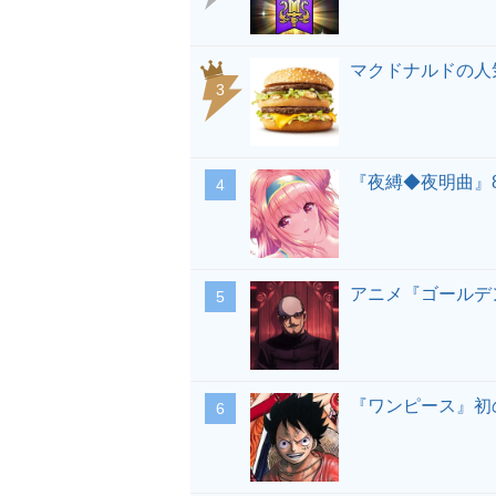
マクドナルドの人
『夜縛◆夜明曲』
アニメ『ゴールデ
『ワンピース』初