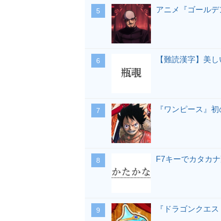
アニメ『ゴールデ
【難読漢字】美し
『ワンピース』初
F7キーでカタカ
『ドラゴンクエス