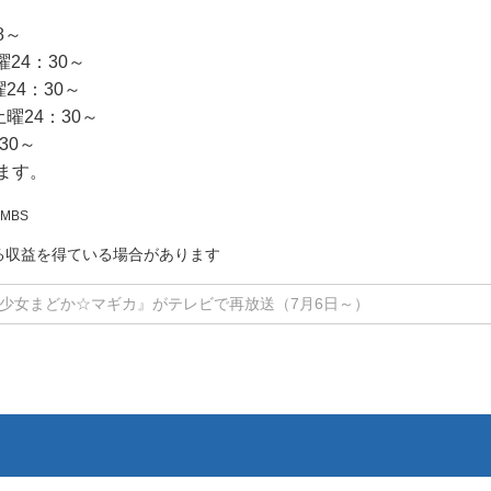
8～
曜24：30～
24：30～
曜24：30～
30～
ます。
s・MBS
る収益を得ている場合があります
少女まどか☆マギカ』がテレビで再放送（7月6日～）