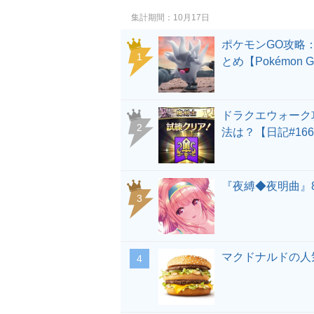
集計期間
10月17日
ポケモンGO攻略
とめ【Pokémon 
ドラクエウォーク
法は？【日記#166
『夜縛◆夜明曲』
マクドナルドの人