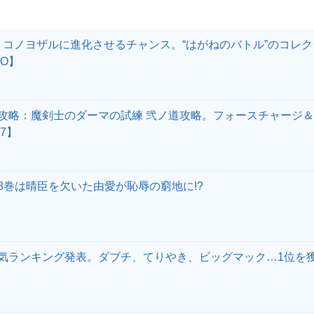
：コノヨザルに進化させるチャンス。“はがねのバトル”のコレ
GO】
攻略：魔剣士のダーマの試練 弐ノ道攻略。フォースチャージ＆
7】
8巻は晴臣を欠いた由愛が恥辱の窮地に!?
気ランキング発表。ダブチ、てりやき、ビッグマック…1位を