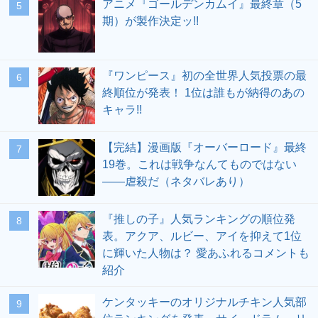
アニメ『ゴールデンカムイ』最終章（5
期）が製作決定ッ!!
『ワンピース』初の全世界人気投票の最
終順位が発表！ 1位は誰もが納得のあの
キャラ!!
【完結】漫画版『オーバーロード』最終
19巻。これは戦争なんてものではない
――虐殺だ（ネタバレあり）
『推しの子』人気ランキングの順位発
表。アクア、ルビー、アイを抑えて1位
に輝いた人物は？ 愛あふれるコメントも
紹介
ケンタッキーのオリジナルチキン人気部