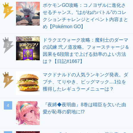
ポケモンGO攻略：コノヨザルに進化さ
せるチャンス。“はがねのバトル”のコレ
クションチャレンジとイベント内容まと
め【Pokémon GO】
ドラクエウォーク攻略：魔剣士のダーマ
の試練 弐ノ道攻略。フォースチャージ＆
因果を6段階まで上げる効率のよい方法
は？【日記#1667】
マクドナルドの人気ランキング発表。ダ
ブチ、てりやき、ビッグマック…1位を
獲得したレギュラーメニューは？
『夜縛◆夜明曲』8巻は晴臣を欠いた由
愛が恥辱の窮地に!?