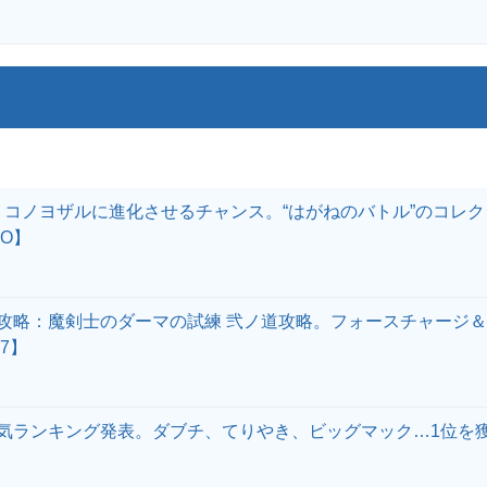
：コノヨザルに進化させるチャンス。“はがねのバトル”のコレ
GO】
攻略：魔剣士のダーマの試練 弐ノ道攻略。フォースチャージ＆
7】
気ランキング発表。ダブチ、てりやき、ビッグマック…1位を