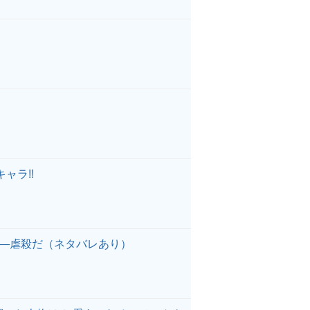
ャラ!!
――虐殺だ（ネタバレあり）