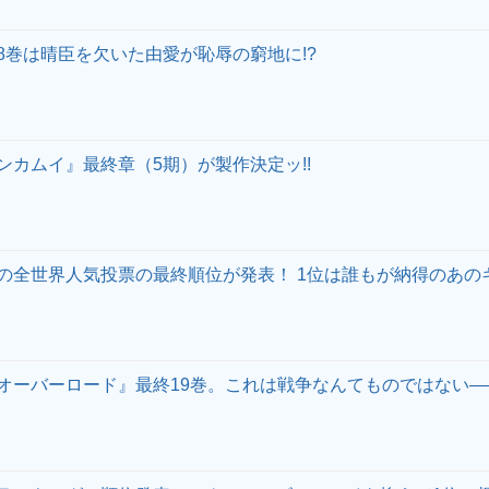
8巻は晴臣を欠いた由愛が恥辱の窮地に!?
ンカムイ』最終章（5期）が製作決定ッ!!
の全世界人気投票の最終順位が発表！ 1位は誰もが納得のあのキ
オーバーロード』最終19巻。これは戦争なんてものではない