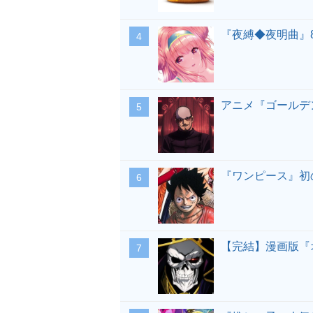
『夜縛◆夜明曲』
アニメ『ゴールデ
『ワンピース』初
【完結】漫画版『