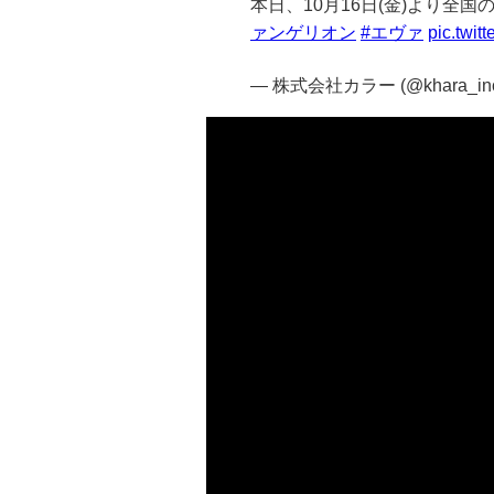
本日、10月16日(金)より全
ァンゲリオン
#エヴァ
pic.twi
— 株式会社カラー (@khara_in