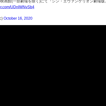
国の映画館(一部劇場を除く)にて『シン・エヴァンゲリオン劇場
tter.com/UDnIWNvSb4
c)
October 16, 2020