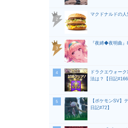
マクドナルドの人
『夜縛◆夜明曲』
ドラクエウォーク
法は？【日記#166
【ポケモンSV】
日記#72】