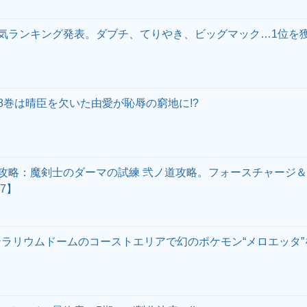
気ランキング発表。ダブチ、てりやき、ビッグマック…1位を
8巻は晴臣を欠いた由愛が恥辱の窮地に!?
攻略：魔剣士のダーマの試練 弐ノ道攻略。フォースチャージ＆
7】
テラリウムドームのコーストエリアで幻のポケモン“メロエッタ”