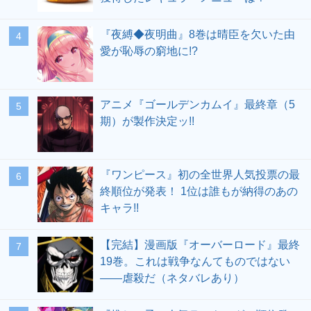
『夜縛◆夜明曲』8巻は晴臣を欠いた由
愛が恥辱の窮地に!?
アニメ『ゴールデンカムイ』最終章（5
期）が製作決定ッ!!
『ワンピース』初の全世界人気投票の最
終順位が発表！ 1位は誰もが納得のあの
キャラ!!
【完結】漫画版『オーバーロード』最終
19巻。これは戦争なんてものではない
――虐殺だ（ネタバレあり）