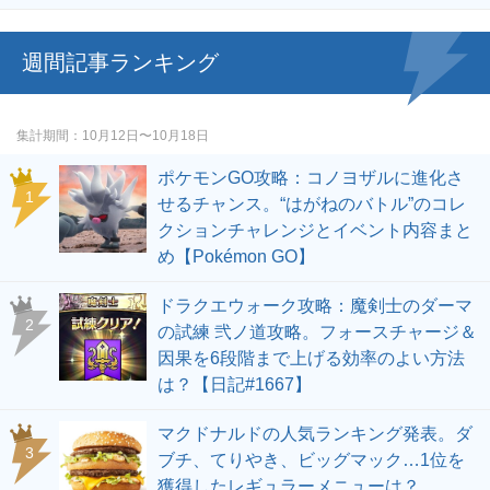
週間記事ランキング
集計期間
10月12日〜10月18日
ポケモンGO攻略：コノヨザルに進化さ
せるチャンス。“はがねのバトル”のコレ
クションチャレンジとイベント内容まと
め【Pokémon GO】
ドラクエウォーク攻略：魔剣士のダーマ
の試練 弐ノ道攻略。フォースチャージ＆
因果を6段階まで上げる効率のよい方法
は？【日記#1667】
マクドナルドの人気ランキング発表。ダ
ブチ、てりやき、ビッグマック…1位を
獲得したレギュラーメニューは？