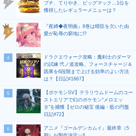
ブチ、てりやき、ビッグマック…1位を
獲得したレギュラーメニューは？
『夜縛◆夜明曲』8巻は晴臣を欠いた由
愛が恥辱の窮地に!?
ドラクエウォーク攻略：魔剣士のダーマ
の試練 弐ノ道攻略。フォースチャージ＆
因果を6段階まで上げる効率のよい方法
は？【日記#1667】
【ポケモンSV】テラリウムドームのコー
ストエリアで幻のポケモン“メロエッ
タ”を捕獲【ゼロの秘宝 後編・藍の円盤
日記#72】
アニメ『ゴールデンカムイ』最終章（5
期）が製作決定ッ!!