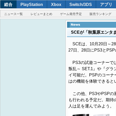
総合
PlayStation
Xbox
Switch/3DS
アプリ
ニュース一覧
レビューまとめ
ゲーム発売予定
販売ランキング
SCEが「秋葉原エンタ
SCEは、10月20日～
27日、28日にPS3とP
PS3の試遊コーナーでは、『TH
叛乱～ SET.1』や『グラン
イ可能だ。PSPのコーナ
はの機能を体験できると
この他、PS3やPSPの
も行われる予定だ。期待
人は足を運んでみよう。