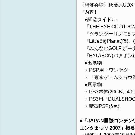
【開催会場】秋葉原UDX「A
【内容】
●試遊タイトル
『THE EYE OF JUDGM
『グランツーリスモ5 プロ
『LittleBigPlanet(仮)』(
『みんなのGOLF ポータ
『PATAPON(パタポン)』
●出展物
・PSP用「ワンセグ」「P
・「東京ゲームショウ2
●展示物
・PS3本体(20GB、40G
・PS3用「DUALSHOC
・新型PSP(6色)
■「JAPAN国際コンテンツ
エンタまつり 2007」概要