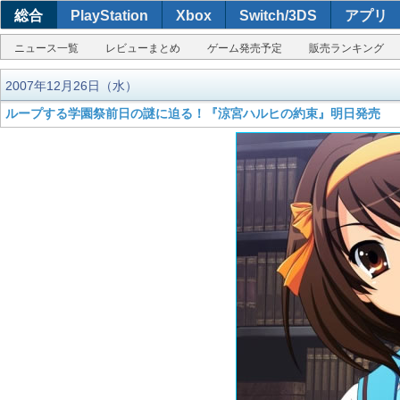
総合
PlayStation
Xbox
Switch/3DS
アプリ
ニュース一覧
レビューまとめ
ゲーム発売予定
販売ランキング
2007年12月26日（水）
ループする学園祭前日の謎に迫る！『涼宮ハルヒの約束』明日発売