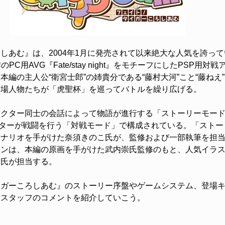
あむ』は、2004年1月に発売されて以来絶大な人気を誇って
作のPC用AVG『Fate/stay night』をモチーフにしたPSP用対
』本編の主人公“衛宮士郎”の姉貴分である“藤村大河”こと“藤ねえ
登場人物たちが「虎聖杯」を巡ってバトルを繰り広げる。
クター同士の会話によって物語が進行する「ストーリーモード
クターが戦闘を行う「対戦モード」で構成されている。「ストー
シナリオを手がけた奈須きのこ氏が、監修および一部執筆を担
インは、本編の原画を手がけた武内崇氏監修のもと、人気イラ
オ氏が担当する。
ガーころしあむ』のストーリー序盤やゲームシステム、登場キ
作スタッフのコメントを紹介していこう。