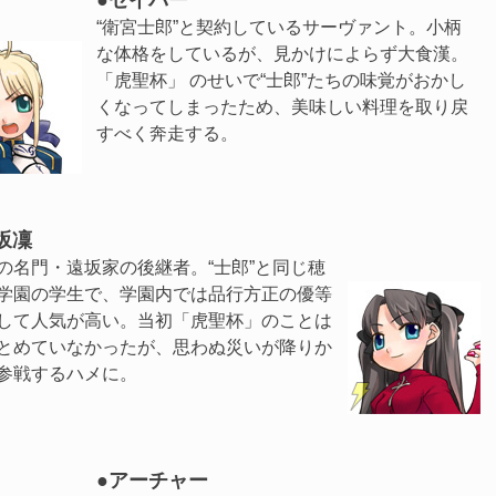
●
セイバー
“衛宮士郎”と契約しているサーヴァント。小柄
な体格をしているが、見かけによらず大食漢。
「虎聖杯」 のせいで“士郎”たちの味覚がおかし
くなってしまったため、美味しい料理を取り戻
すべく奔走する。
坂凜
の名門・遠坂家の後継者。“士郎”と同じ穂
学園の学生で、学園内では品行方正の優等
して人気が高い。当初「虎聖杯」のことは
とめていなかったが、思わぬ災いが降りか
参戦するハメに。
●
アーチャー