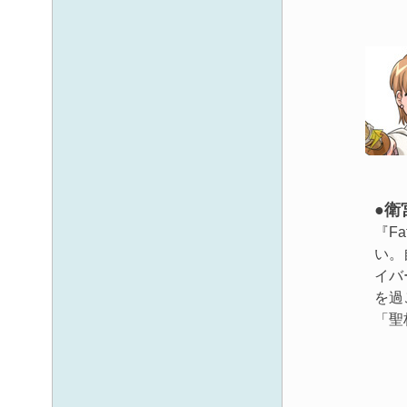
●衛
『Fa
い。
イバ
を過
「聖