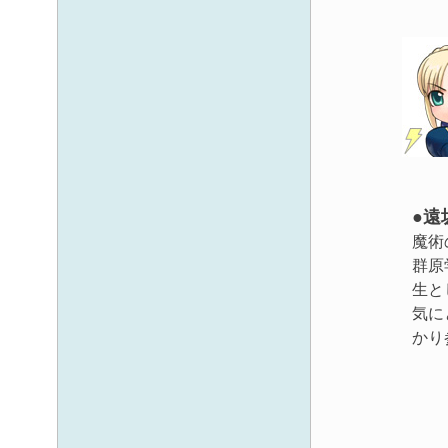
●
遠
魔術
群原
生と
気に
かり