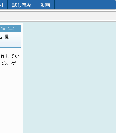
i
試し読み
動画
月7日（土）
』見
制作してい
』の、ゲ