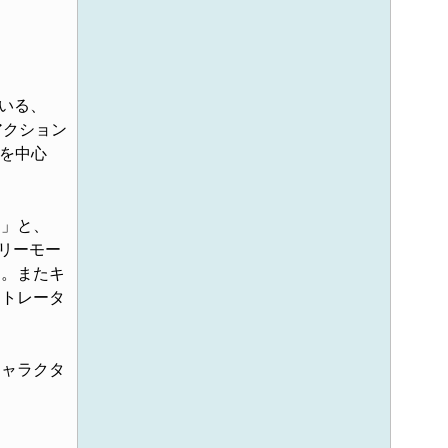
いる、
戦アクション
”を中心
」と、
リーモー
当。またキ
ストレータ
ャラクタ