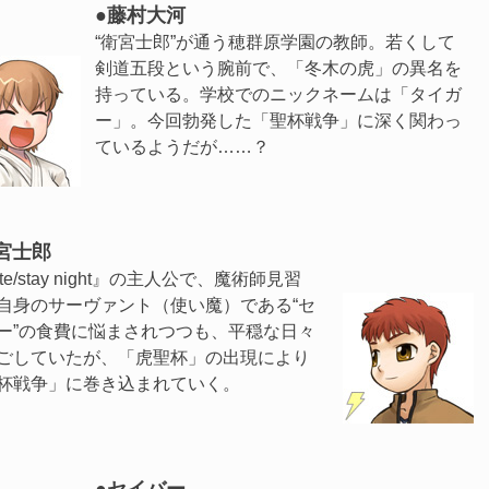
●藤村大河
“衛宮士郎”が通う穂群原学園の教師。若くして
剣道五段という腕前で、「冬木の虎」の異名を
持っている。学校でのニックネームは「タイガ
ー」。今回勃発した「聖杯戦争」に深く関わっ
ているようだが……？
宮士郎
te/stay night』の主人公で、魔術師見習
自身のサーヴァント（使い魔）である“セ
ー”の食費に悩まされつつも、平穏な日々
ごしていたが、「虎聖杯」の出現により
杯戦争」に巻き込まれていく。