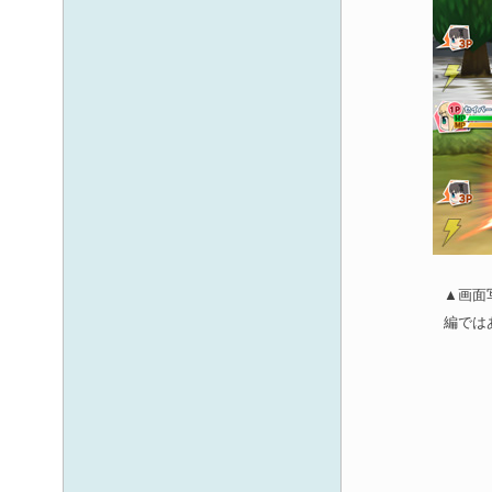
▲画面
編では