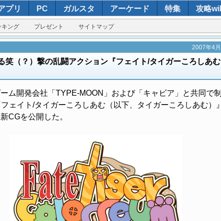
アプリ
PC
ガルスタ
アーケード
特集
攻略wik
ンキング
プレゼント
サイトマップ
2007年4
る笑（？）撃の乱闘アクション『フェイト/タイガーころしあむ
ム開発会社「TYPE-MOON」および「キャビア」と共同で
『フェイト/タイガーころしあむ（以下、タイガーころしあむ）
新CGを公開した。