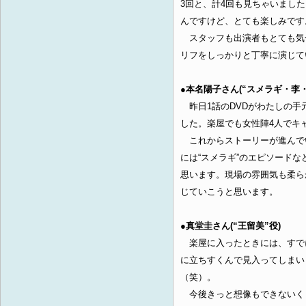
3回と、計4回も見ちゃいまし
んですけど、とても楽しみです
スタッフも出演者もとても気合
リフをしっかりと丁寧に演じて
●本名陽子さん(“スメラギ・李・
昨日1話のDVDがわたしの手
した。楽屋でも女性陣4人でキ
これからストーリーが進んで
には“スメラギ”のエピソード
思います。現場の雰囲気も柔ら
じていこうと思います。
●真堂圭さん(“王留美”役)
楽屋に入ったときには、すで
に立ちすくんで見入ってしまい
（笑）。
今後きっと想像もできないく