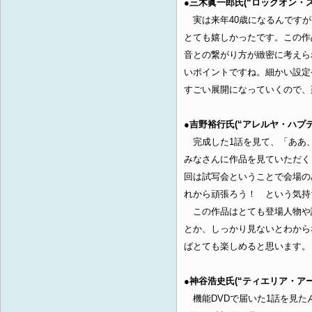
●三木眞一郎氏(“ロックオン・ス
実は来年40歳になるんですが
とても嬉しかったです。この作
音との繋がり方が緻密に考えら
いポイントですね。細かい設定
すごい展開になっていくので、
●吉野裕行氏(“アレルヤ・ハプテ
完成した1話を見て、「ああ、
みなさんに作品を見ていただく
回は試写会ということで会場の
れから頑張ろう！ という気持
この作品はとても登場人物や
とか、しっかり見ないとわから
ばとても楽しめると思います。
●神谷浩史氏(“ティエリア・アー
機能DVDで届いた1話を見た