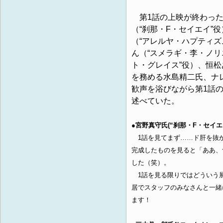
第1話の上映が終わった
（“刹那・F・セイエイ”
（“アレルヤ・ハプティズ
ん（“スメラギ・李・ノリ
ト・グレイス”役）、恒松
を務める水島精二氏、ナ
歓声を浴びながら第1話
述べていた。
●宮野真守氏(“刹那・F・セイエ
1話を見てまず……ド肝を抜か
完成したものを見ると「ああ、
した（笑）。
1話を見る限りではどういう
居でスタッフのみなさんと一緒
ます！