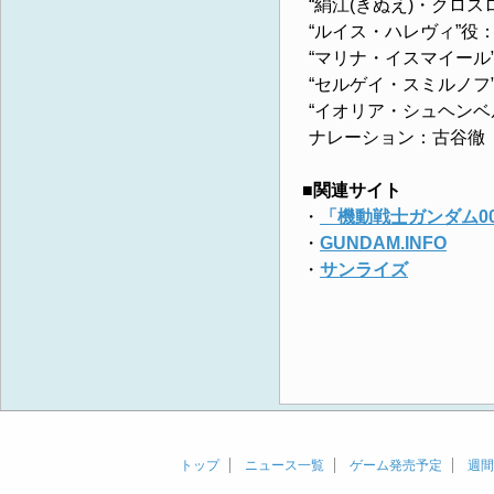
“絹江(きぬえ)・クロス
“ルイス・ハレヴィ”役
“マリナ・イスマイール
“セルゲイ・スミルノフ
“イオリア・シュヘンベ
ナレーション：古谷徹
■関連サイト
・
「機動戦士ガンダム0
・
GUNDAM.INFO
・
サンライズ
トップ
ニュース一覧
ゲーム発売予定
週間