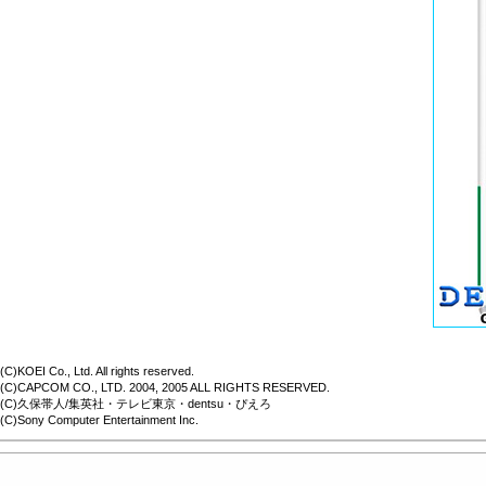
(C)KOEI Co., Ltd. All rights reserved.
(C)CAPCOM CO., LTD. 2004, 2005 ALL RIGHTS RESERVED.
(C)久保帯人/集英社・テレビ東京・dentsu・ぴえろ
(C)Sony Computer Entertainment Inc.