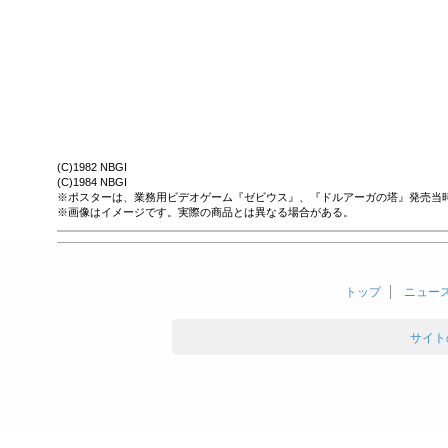
(C)1982 NBGI
(C)1984 NBGI
※ポスターは、業務用ビデオゲーム『ゼビウス』、『ドルアーガの塔』発売当
※画像はイメージです。実際の商品とは異なる場合がある。
トップ
ニュー
サイト