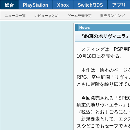
総合
PlayStation
Xbox
Switch/3DS
アプリ
ニュース一覧
レビューまとめ
ゲーム発売予定
販売ランキング
『約束の地リヴィエラ』がS
スティングは、PSP用RPG『
10月18日に発売する。
本作は、絵本のページを
RPG。空中庭園「リヴィ
ともに冒険を繰り広げて
今回発売される『SPECIAL
約束の地リヴィエラ～』に
（税込）とお手ごろにな
新規要素として、エクス
スやどこでもセーブでき