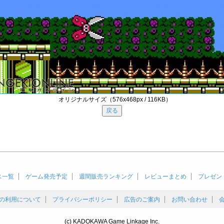
オリジナルサイズ（576x468px / 116KB）
ス一覧
ゲーム発売予定
週間販売ランキング
レビューまとめ
プレゼン
の利用について
プライバシーポリシー
広告のご案内
お問い合わせ
(c) KADOKAWA Game Linkage Inc.