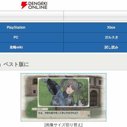
PlayStation
Xbox
PC
ガルスタ
攻略wiki
試し読み
』ベスト版に
[画像サイズ切り替え]