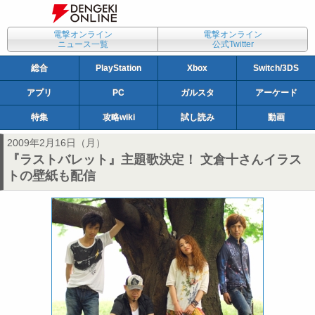
電撃オンライン
電撃オンライン
ニュース一覧
公式Twitter
総合
PlayStation
Xbox
Switch/3DS
アプリ
PC
ガルスタ
アーケード
特集
攻略wiki
試し読み
動画
2009年2月16日（月）
『ラストバレット』主題歌決定！ 文倉十さんイラス
トの壁紙も配信