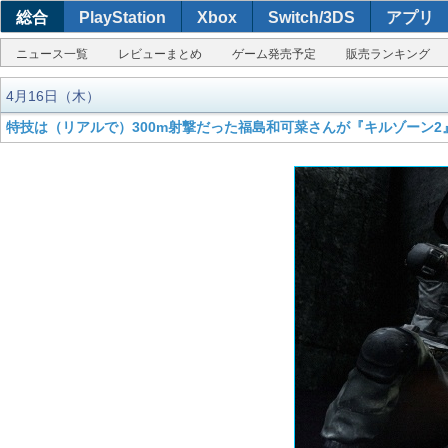
総合
PlayStation
Xbox
Switch/3DS
アプリ
ニュース一覧
レビューまとめ
ゲーム発売予定
販売ランキング
4月16日（木）
特技は（リアルで）300m射撃だった福島和可菜さんが『キルゾーン2