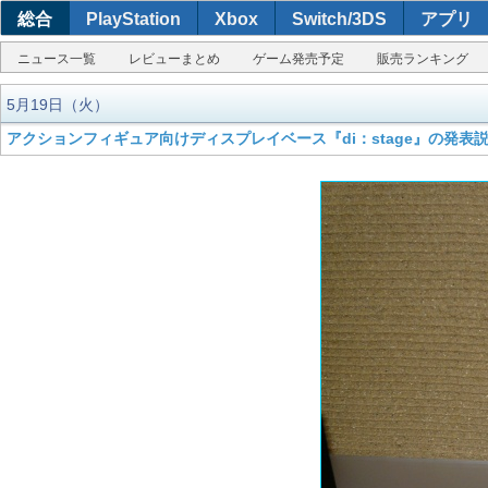
総合
PlayStation
Xbox
Switch/3DS
アプリ
ニュース一覧
レビューまとめ
ゲーム発売予定
販売ランキング
5月19日（火）
アクションフィギュア向けディスプレイベース『di：stage』の発表