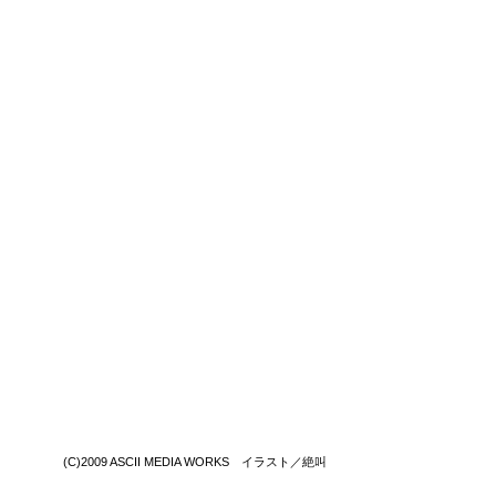
(C)2009 ASCII MEDIA WORKS イラスト／絶叫