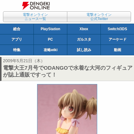
電撃オンライン
電撃オンライン
ニュース一覧
公式Twitter
総合
PlayStation
Xbox
Switch/3DS
アプリ
PC
ガルスタ
アーケード
特集
攻略wiki
試し読み
動画
2009年5月21日（木）
電撃大王7月号でODANGOで水着な大河のフィギュア
が誌上通販ですって！