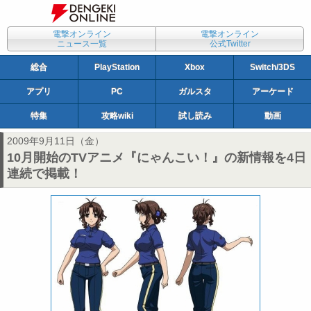
電撃オンライン
電撃オンライン
ニュース一覧
公式Twitter
総合
PlayStation
Xbox
Switch/3DS
アプリ
PC
ガルスタ
アーケード
特集
攻略wiki
試し読み
動画
2009年9月11日（金）
10月開始のTVアニメ『にゃんこい！』の新情報を4日
連続で掲載！