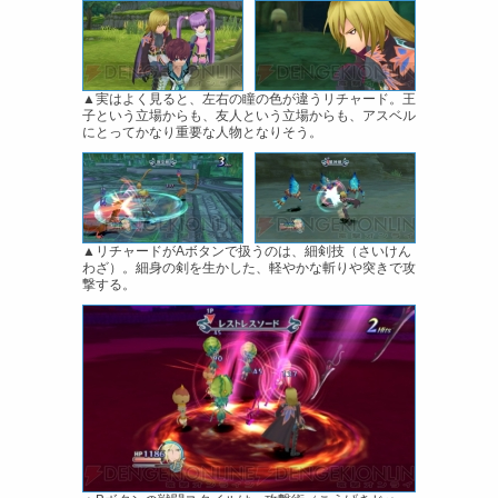
▲実はよく見ると、左右の瞳の色が違うリチャード。王
子という立場からも、友人という立場からも、アスベル
にとってかなり重要な人物となりそう。
▲リチャードがAボタンで扱うのは、細剣技（さいけん
わざ）。細身の剣を生かした、軽やかな斬りや突きで攻
撃する。