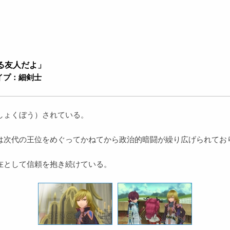
る友人だよ」
タイプ：細剣士
しょくぼう）されている。
次代の王位をめぐってかねてから政治的暗闘が繰り広げられてお
在として信頼を抱き続けている。