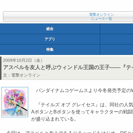
電撃オンライン
ニュース一覧
総合
アプリ
特集
2009年10月2日（金）
アスベルを友人と呼ぶウィンドル王国の王子――『テイ
文：
電撃オンライン
バンダイナムコゲームスより今冬発売予定のWi
『テイルズ オブ グレイセス』は、同社の人気
AボタンとBボタンを使ってキャラクターの戦
が盛り込まれている。