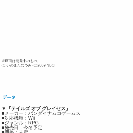
※画面は開発中のもの。
(C)いのまたむつみ (C)2009 NBGI
▼『テイルズ オブ グレイセス』
■メーカー：バンダイナムコゲームス
■対応機種：Wii
■ジャンル：RPG
■発売日：今冬予定
■価格：未定