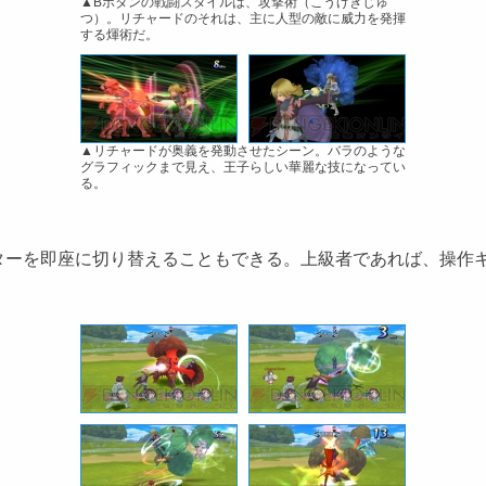
▲Bボタンの戦闘スタイルは、攻撃術（こうげきじゅ
つ）。リチャードのそれは、主に人型の敵に威力を発揮
する煇術だ。
▲リチャードが奥義を発動させたシーン。バラのような
グラフィックまで見え、王子らしい華麗な技になってい
る。
ーを即座に切り替えることもできる。上級者であれば、操作キ