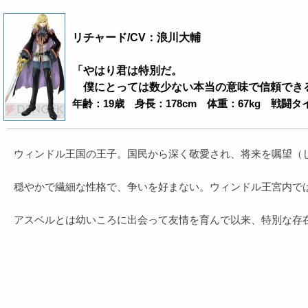
リチャード/CV：浪川大輔
「やはり君は特別だ。
僕にとっては数少ない本当の意味で信頼でき
年齢：19歳 身長：178cm 体重：67kg 戦闘
ウィンドル王国の王子。国民から深く敬愛され、将来を嘱望（
穏やかで繊細な性格で、争いを好まない。ウィンドル王宮内では
アスベルとは幼いころに出会って友情を育んで以来、特別な存