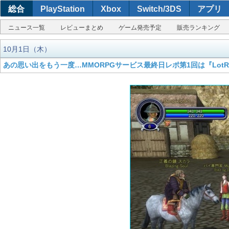
総合
PlayStation
Xbox
Switch/3DS
アプリ
ニュース一覧
レビューまとめ
ゲーム発売予定
販売ランキング
10月1日（木）
あの思い出をもう一度…MMORPGサービス最終日レポ第1回は『LotR