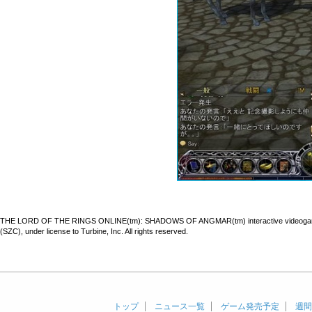
THE LORD OF THE RINGS ONLINE(tm): SHADOWS OF ANGMAR(tm) interactive videogame c 1995
(SZC), under license to Turbine, Inc. All rights reserved.
トップ
ニュース一覧
ゲーム発売予定
週間