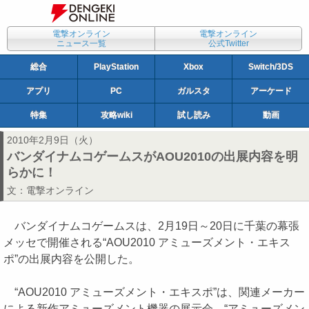
電撃オンライン
電撃オンライン
ニュース一覧
公式Twitter
総合
PlayStation
Xbox
Switch/3DS
アプリ
PC
ガルスタ
アーケード
特集
攻略wiki
試し読み
動画
2010年2月9日（火）
バンダイナムコゲームスがAOU2010の出展内容を明
らかに！
文：
電撃オンライン
バンダイナムコゲームスは、2月19日～20日に千葉の幕張
メッセで開催される“AOU2010 アミューズメント・エキス
ポ”の出展内容を公開した。
“AOU2010 アミューズメント・エキスポ”は、関連メーカー
による新作アミューズメント機器の展示会。“アミューズメン