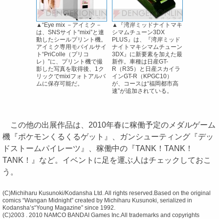
▲“Eye mix －アイミク－
▲『湾岸ミッドナイトマキ
は、SNSサイト“mixi”と連
シマムチューン3DX
動したシールプリント機。
PLUS』は、『湾岸ミッド
アイミク専用モバイルサイ
ナイトマキシマムチューン
ト“PriColle（プリコ
3DX』に新要素を加えた最
レ）”に、プリント機で撮
新作。車種は日産GT-
影した写真を取得後、1ク
R（R35）と日産スカイラ
リックでmixiフォトアルバ
インGT-R（KPGC10）
ムに保存可能だ。
が、コースは“福岡都市高
速”が追加されている。
この他の出展作品は、2010年春に稼働予定のメダルゲーム
機『ポケモンくるくるゲット』、ガンシューティング『デッ
ドストームパイレーツ』、稼働中の『TANK！TANK！
TANK！』など。イベントに足を運ぶ人はチェックしておこ
う。
(C)Michiharu Kusunoki/Kodansha Ltd. All rights reserved.Based on the original
comics “Wangan Midnight” created by Michiharu Kusunoki, serialized in
Kodansha’s“Young Magazine” since 1992.
(C)2003 . 2010 NAMCO BANDAI Games Inc.All trademarks and copyrights