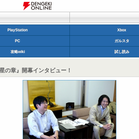
PlayStation
Xbox
PC
ガルスタ
攻略wiki
試し読み
新星の章』開幕インタビュー！