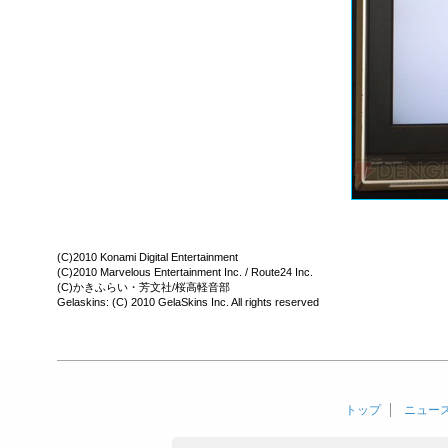
(C)2010 Konami Digital Entertainment
(C)2010 Marvelous Entertainment Inc. / Route24 Inc.
(C)かきふらい・芳文社/桜高軽音部
Gelaskins: (C) 2010 GelaSkins Inc. All rights reserved
トップ
ニュー