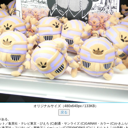
オリジナルサイズ（480x640px / 133KB）
がある。
斉史 スコット／集英社・テレビ東京・ぴえろ (C)創通・サンライズ (C)GAINAX・カラー (C)か
英社・フジテレビ・東映アニメーション (C)TRYWORKS (C)にしむらともこ/小学館・M