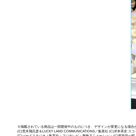
※掲載されている商品は一部開発中のものにつき、デザインが変更になる場合
(C)荒木飛呂彦＆LUCKY LAND COMMUNICATIONS／集英社 (C)岸本
(C)バードスタジオ／集英社・フジテレビ・東映アニメーション (C)尾田栄一郎／集