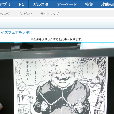
アプリ
PC
ガルスタ
アーケード
特集
攻略wik
ンキング
プレゼント
サイトマップ
イズフェアをレポ!!
※画像をクリックすると記事へ戻ります。