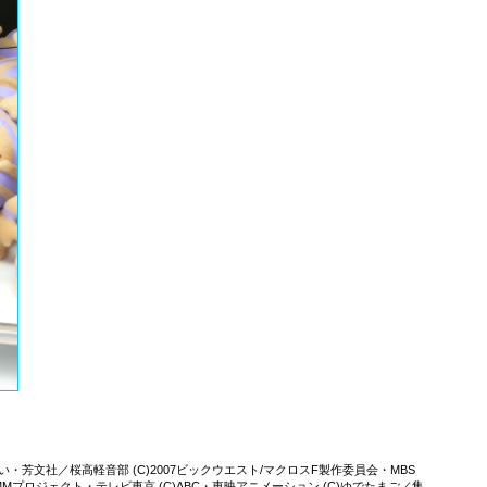
きふらい・芳文社／桜高軽音部 (C)2007ビックウエスト/マクロスF製作委員会・MBS
Mプロジェクト・テレビ東京 (C)ABC・東映アニメーション (C)ゆでたまご／集