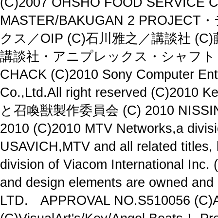
(C)2007 OHSHO FOOD SERVICE Corp
MASTER/BAKUGAN 2 PROJ
クス／OIP (C)石川雅之／講談社 
講談社・アニプレックス・シャフト (C
CHACK (C)2010 Sony Computer E
Co.,Ltd.All right reserved (C)
と召喚獣製作委員会 (C) 2010 NISSIN 
2010 (C)2010 MTV Networks,a divisio
USAVICH,MTV and all related titles,
division of Viacom International Inc
and design elements are owned and
LTD. APPROVAL NO.S510056 (C)A