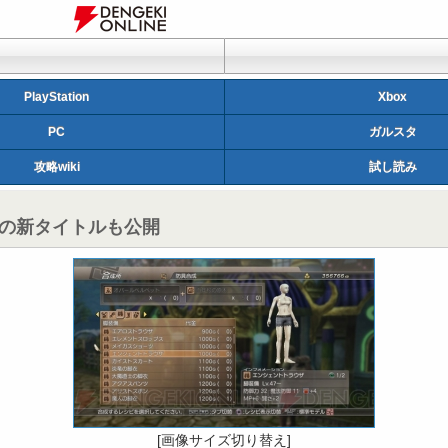
PlayStation
Xbox
PC
ガルスタ
攻略wiki
試し読み
用の新タイトルも公開
[画像サイズ切り替え]