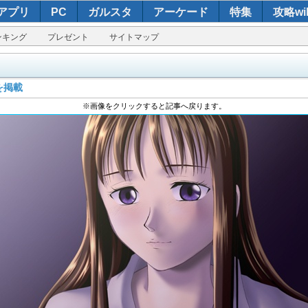
アプリ
PC
ガルスタ
アーケード
特集
攻略wik
ンキング
プレゼント
サイトマップ
を掲載
※画像をクリックすると記事へ戻ります。