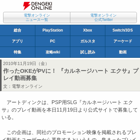
電撃オンライン
電撃オンライン
ニュース一覧
公式Twitter
総合
PlayStation
Xbox
Switch/3DS
アプリ
PC
ガルスタ
アーケード
特集
攻略wiki
試し読み
動画
2010年11月19日（金）
作ったOKEがPVに！ 『カルネージハート エクサ』プ
レイ動画募集
文：
電撃オンライン
アートディンクは、PSP用SLG『カルネージハート エク
サ』のプレイ動画を本日11月19日より公式サイトで募集して
いる。
この企画は、同社のプロモーション映像を掲載されるプレ
イ動画をユーザーから募集するというもの。集まったプレイ