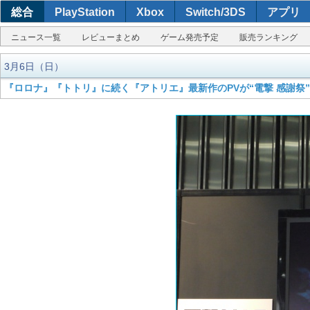
総合
PlayStation
Xbox
Switch/3DS
アプリ
ニュース一覧
レビューまとめ
ゲーム発売予定
販売ランキング
3月6日（日）
『ロロナ』『トトリ』に続く『アトリエ』最新作のPVが“電撃 感謝祭