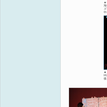
▲
海
ズ
中
▲
H
後