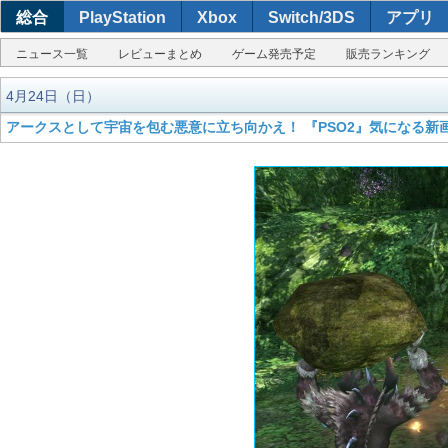
総合
PlayStation
Xbox
Switch/3DS
アプリ
ニュース一覧
レビューまとめ
ゲーム発売予定
販売ランキング
4月24日（日）
アークスとして宇宙を包む悪意に立ち向かえ！ 『PSO2』気になる新