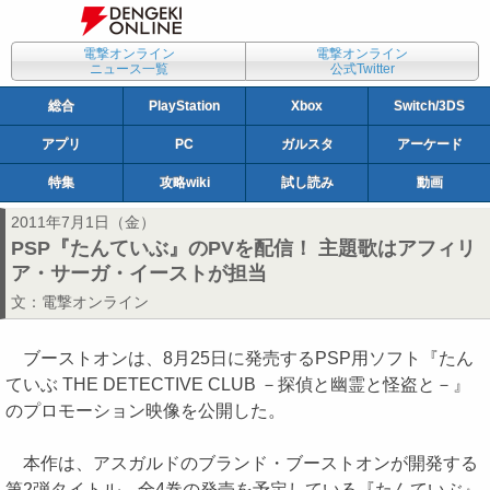
電撃オンライン
電撃オンライン
ニュース一覧
公式Twitter
総合
PlayStation
Xbox
Switch/3DS
アプリ
PC
ガルスタ
アーケード
特集
攻略wiki
試し読み
動画
2011年7月1日（金）
PSP『たんていぶ』のPVを配信！ 主題歌はアフィリ
ア・サーガ・イーストが担当
文：
電撃オンライン
ブーストオンは、8月25日に発売するPSP用ソフト『たん
ていぶ THE DETECTIVE CLUB －探偵と幽霊と怪盗と－』
のプロモーション映像を公開した。
本作は、アスガルドのブランド・ブーストオンが開発する
第2弾タイトル。全4巻の発売を予定している『たんていぶ』