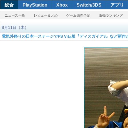
総合
PlayStation
Xbox
Switch/3DS
アプリ
ニュース一覧
レビューまとめ
ゲーム発売予定
販売ランキング
8月11日（木）
電気外祭りの日本一ステージでPS Vita版『ディスガイア3』など新