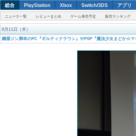
総合
PlayStation
Xbox
Switch/3DS
アプリ
ニュース一覧
レビューまとめ
ゲーム発売予定
販売ランキング
8月11日（木）
鋼屋ジン脚本のPC『ギルティクラウン』やPSP『魔法少女まどか☆