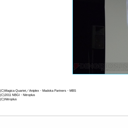
(C)Magica Quartet／Aniplex・Madoka Partners・MBS
(C)2011 NBGI・Nitroplus
(C)Nitroplus