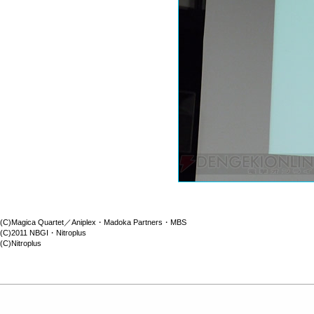
(C)Magica Quartet／Aniplex・Madoka Partners・MBS
(C)2011 NBGI・Nitroplus
(C)Nitroplus