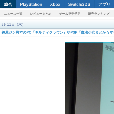
総合
PlayStation
Xbox
Switch/3DS
アプリ
ニュース一覧
レビューまとめ
ゲーム発売予定
販売ランキング
8月11日（木）
鋼屋ジン脚本のPC『ギルティクラウン』やPSP『魔法少女まどか☆