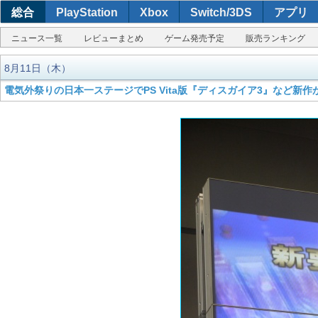
総合
PlayStation
Xbox
Switch/3DS
アプリ
ニュース一覧
レビューまとめ
ゲーム発売予定
販売ランキング
8月11日（木）
電気外祭りの日本一ステージでPS Vita版『ディスガイア3』など新