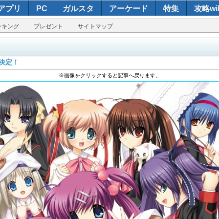
アプリ
PC
ガルスタ
アーケード
特集
攻略wik
ンキング
プレゼント
サイトマップ
売決定！
※画像をクリックすると記事へ戻ります。