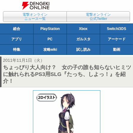
電撃オンライン
電撃オンライン
ニュース一覧
公式Twitter
総合
PlayStation
Xbox
Switch/3DS
アプリ
PC
ガルスタ
アーケード
特集
攻略wiki
試し読み
動画
2011年11月1日（火）
ちょっぴり大人向け？ 女の子の誰も知らないヒミツ
に触れられるPS3用SLG『たっち、しよっ！』を紹
介！